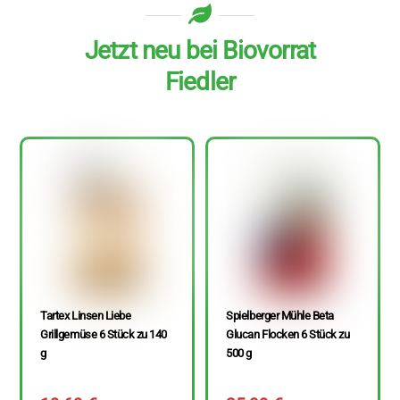
Jetzt neu bei Biovorrat
Fiedler
Tartex Linsen Liebe
Spielberger Mühle Beta
Grillgemüse 6 Stück zu 140
Glucan Flocken 6 Stück zu
g
500 g