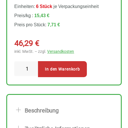
Einheiten:
6 Stück
je Verpackungseinheit
Preis/kg :
15,43 €
Preis pro Stück:
7,71 €
46,29
€
inkl. MwSt. – zzgl.
Versandkosten
Naturata
In den Warenkorb
Zichorienkaffee
zum
Filtern
6
Stück
Beschreibung
zu
500