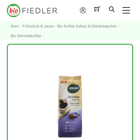
Skip
Me
to
Mein
content
Konto
Start
Frühstück & Jause
Bio Kaffee, Kakao & Getränkepulver
Bio Getreidekaffee