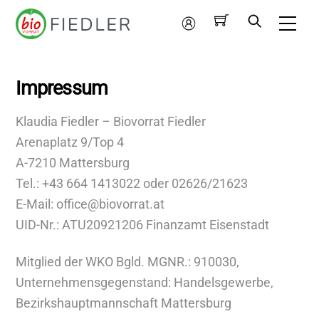
Skip
Me
to
Mein
content
Konto
Impressum
Klaudia Fiedler – Biovorrat Fiedler
Arenaplatz 9/Top 4
A-7210 Mattersburg
Tel.: +43 664 1413022 oder 02626/21623
E-Mail: office@biovorrat.at
UID-Nr.: ATU20921206 Finanzamt Eisenstadt
Mitglied der WKO Bgld. MGNR.: 910030,
Unternehmensgegenstand: Handelsgewerbe,
Bezirkshauptmannschaft Mattersburg