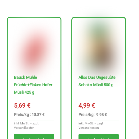
Sonderangebote
P
r
Bauck Mühle
Allos Das Ungesüßte
e
Früchte+Flakes Hafer
Schoko-Müsli 500 g
i
Müsli 425 g
s
5,69
€
4,99
€
Preis/kg : 13.37 €
Preis/kg : 9.98 €
inkl. MwSt. – zzgl.
inkl. MwSt. – zzgl.
Versandkosten
Versandkosten
0