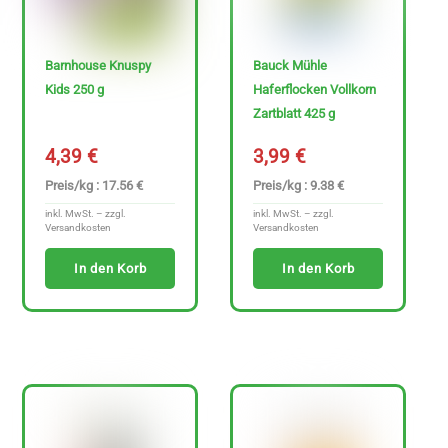
Barnhouse Knuspy
Bauck Mühle
Kids 250 g
Haferflocken Vollkorn
Zartblatt 425 g
4,39
€
3,99
€
Preis/kg : 17.56 €
Preis/kg : 9.38 €
inkl. MwSt. – zzgl.
inkl. MwSt. – zzgl.
Versandkosten
Versandkosten
In den Korb
In den Korb