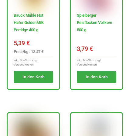
e
n
Bauck Mühle Hot
Spielberger
f
Hafer GoldenMilk
Reisflocken Vollkorn
r
Porridge 400 g
500 g
e
5,39
€
i
3,79
€
Preis/kg : 13.47 €
e
inkl. MwSt. – zzgl.
inkl. MwSt. – zzgl.
A
Versandkosten
Versandkosten
r
In den Korb
In den Korb
t
i
k
e
l
a
n