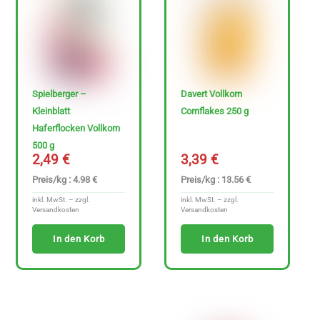
Spielberger –
Davert Vollkorn
Kleinblatt
Cornflakes 250 g
Haferflocken Vollkorn
500 g
2,49
€
3,39
€
Preis/kg : 4.98 €
Preis/kg : 13.56 €
inkl. MwSt. – zzgl.
inkl. MwSt. – zzgl.
Versandkosten
Versandkosten
In den Korb
In den Korb