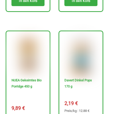
In den Korb
In den Korb
€
-
3
4
7
.
6
9
€
NUEA Gekeimtes Bio
Davert Dinkel Pops
Porridge 450 g
170 g
2,19
€
9,89
€
Preis/kg : 12.88 €