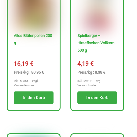
z
e
i
g
Allos Blütenpollen 200
Spielberger –
e
g
Hirseflocken Vollkorn
n
500 g
16,19
€
4,19
€
Preis/kg : 80.95 €
Preis/kg : 8.38 €
inkl. MwSt. – zzgl.
inkl. MwSt. – zzgl.
Versandkosten
Versandkosten
In den Korb
In den Korb