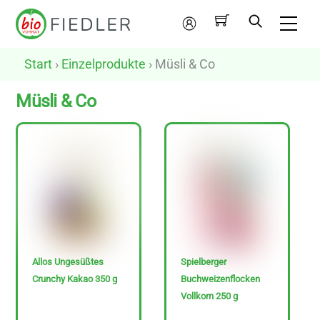
Skip
Me
to
Mein
content
Konto
Start
›
Einzelprodukte
› Müsli & Co
Müsli & Co
N
u
r
v
e
g
Allos Ungesüßtes
Spielberger
a
Crunchy Kakao 350 g
Buchweizenflocken
n
Vollkorn 250 g
e