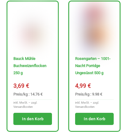
Bauck Mühle
Rosengarten – 1001-
Buchweizenflocken
Nacht Porridge
250 g
Ungesüsst 500 g
3,69
€
4,99
€
Preis/kg : 14.76 €
Preis/kg : 9.98 €
inkl. MwSt. – zzgl.
inkl. MwSt. – zzgl.
Versandkosten
Versandkosten
In den Korb
In den Korb