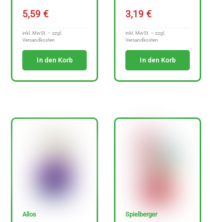
A
5,59
€
3,19
€
r
t
inkl. MwSt. – zzgl.
inkl. MwSt. – zzgl.
Versandkosten
Versandkosten
i
In den Korb
In den Korb
k
e
l
a
n
z
e
i
g
e
n
Allos
Spielberger