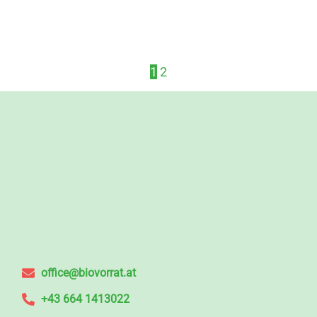
1
2
office@biovorrat.at
+43 664 1413022