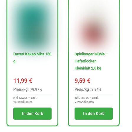
H
e
r
s
t
e
Davert Kakao Nibs 150
Spielberger Mühle –
l
g
Haferflocken
l
Kleinblatt 2,5 kg
e
11,99
€
9,59
€
r
Preis/kg : 79.97 €
Preis/kg : 3.84 €
inkl. MwSt. – zzgl.
inkl. MwSt. – zzgl.
Versandkosten
Versandkosten
In den Korb
In den Korb