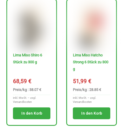
Sonderangebote
Lima Miso Shiro 6
Lima Miso Hatcho
Stück zu 300 g
Strong 6 Stück zu 300
P
g
r
68,59
€
51,99
€
e
Preis/kg : 38.07 €
Preis/kg : 28.85 €
i
inkl. MwSt. – zzgl.
inkl. MwSt. – zzgl.
s
Versandkosten
Versandkosten
In den Korb
In den Korb