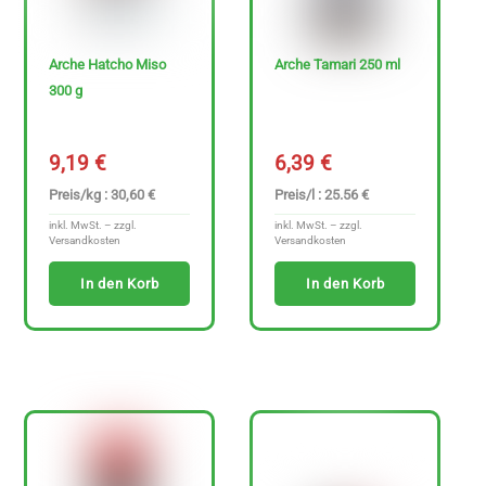
n
z
Arche Hatcho Miso
Arche Tamari 250 ml
e
300 g
i
g
9,19
€
6,39
€
e
Preis/kg : 30,60 €
Preis/l : 25.56 €
n
inkl. MwSt. – zzgl.
inkl. MwSt. – zzgl.
Versandkosten
Versandkosten
In den Korb
In den Korb