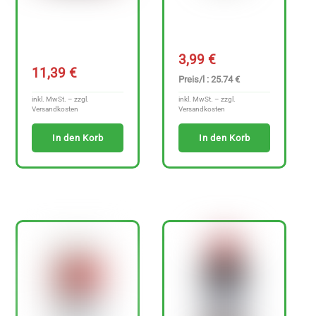
t
e
n
3,99
€
f
11,39
€
Preis/l : 25.74 €
r
inkl. MwSt. – zzgl.
inkl. MwSt. – zzgl.
e
Versandkosten
Versandkosten
i
In den Korb
In den Korb
e
A
r
t
i
k
e
l
a