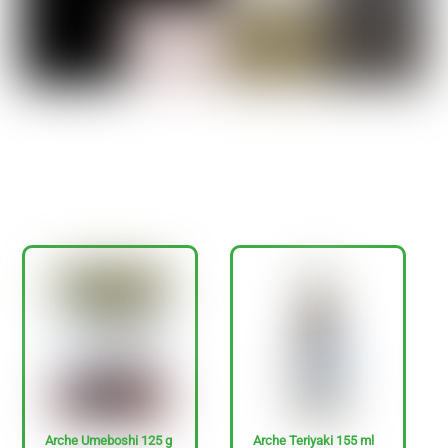
Ja
Nein
N
u
r
g
l
u
Arche Umeboshi 125 g
Arche Teriyaki 155 ml