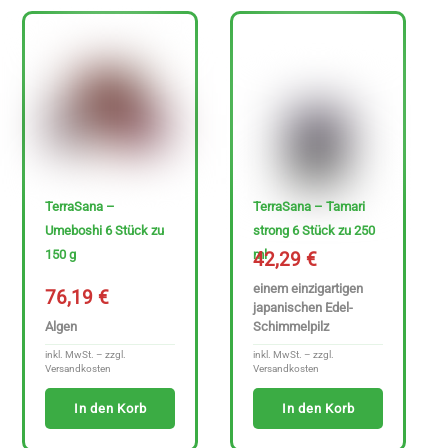
TerraSana –
TerraSana – Tamari
Umeboshi 6 Stück zu
strong 6 Stück zu 250
150 g
ml
42,29
€
einem einzigartigen
76,19
€
japanischen Edel-
Algen
Schimmelpilz
inkl. MwSt. – zzgl.
inkl. MwSt. – zzgl.
Versandkosten
Versandkosten
In den Korb
In den Korb