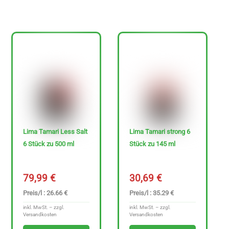
0
€
-
3
4
7
.
6
Lima Tamari Less Salt
Lima Tamari strong 6
9
6 Stück zu 500 ml
Stück zu 145 ml
€
79,99
€
30,69
€
Preis/l : 26.66 €
Preis/l : 35.29 €
inkl. MwSt. – zzgl.
inkl. MwSt. – zzgl.
Versandkosten
Versandkosten