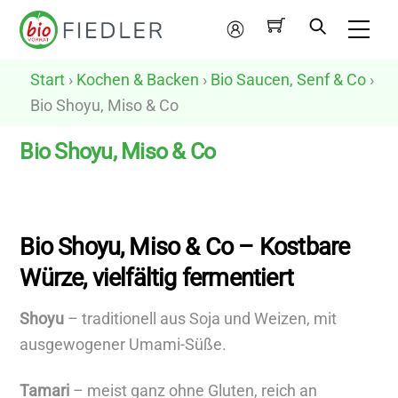
Skip
Me
to
Mein
content
Konto
Start
›
Kochen & Backen
›
Bio Saucen, Senf & Co
›
Bio Shoyu, Miso & Co
Bio Shoyu, Miso & Co
N
u
Bio Shoyu, Miso & Co – Kostbare
r
Würze, vielfältig fermentiert
v
e
Shoyu
– traditionell aus Soja und Weizen, mit
g
ausgewogener Umami-Süße.
a
n
Tamari
– meist ganz ohne Gluten, reich an