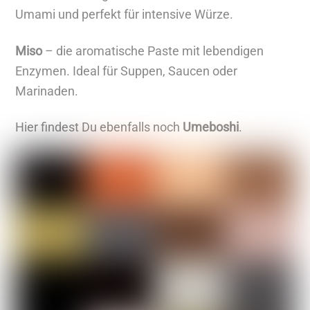
e
Umami und perfekt für intensive Würze.
A
r
Miso
– die aromatische Paste mit lebendigen
t
Enzymen. Ideal für Suppen, Saucen oder
i
Marinaden.
k
Hier findest Du ebenfalls noch
Umeboshi
.
e
l
a
n
z
e
i
g
e
n