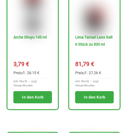
H
e
r
Arche Shoyu 145 ml
Lima Tamari Less Salt
s
6 Stück zu 500 ml
t
e
3,79
€
81,79
€
l
Preis/l : 26.15 €
Preis/l : 27.26 €
l
inkl. MwSt. – zzgl.
inkl. MwSt. – zzgl.
e
Versandkosten
Versandkosten
r
In den Korb
In den Korb