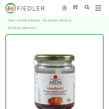
Skip
Me
to
Mein
content
Konto
Start
Kochen & Backen
Bio Saucen, Senf & Co
Bio Shoyu, Miso & Co