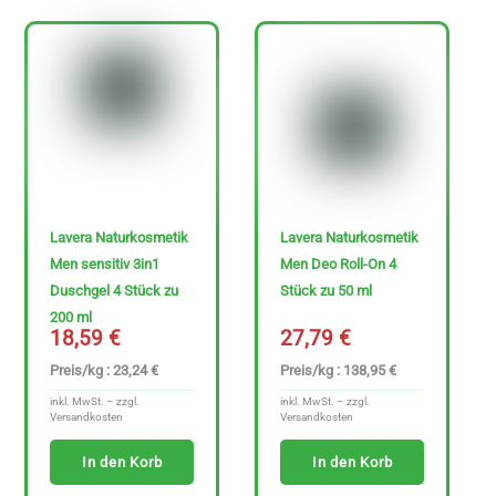
Ja
Nein
Lavera Naturkosmetik
Lavera Naturkosmetik
Men sensitiv 3in1
Men Deo Roll-On 4
Duschgel 4 Stück zu
Stück zu 50 ml
N
200 ml
u
18,59
€
27,79
€
r
Preis/kg : 23,24 €
Preis/kg : 138,95 €
g
inkl. MwSt. – zzgl.
inkl. MwSt. – zzgl.
Versandkosten
Versandkosten
l
In den Korb
In den Korb
u