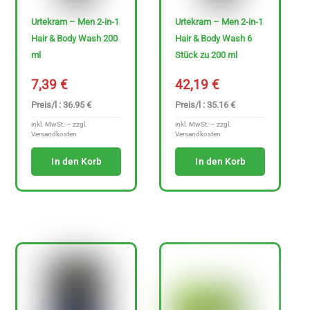
0
Urtekram – Men 2-in-1
Urtekram – Men 2-in-1
Hair & Body Wash 200
Hair & Body Wash 6
€
ml
Stück zu 200 ml
-
7,39
€
42,19
€
3
Preis/l : 36.95 €
Preis/l : 35.16 €
4
inkl. MwSt. – zzgl.
inkl. MwSt. – zzgl.
7
Versandkosten
Versandkosten
.
In den Korb
In den Korb
6
9
€