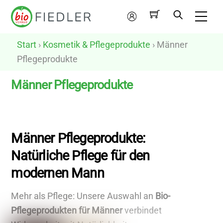
Skip
Me
to
Mein
content
Konto
Start
›
Kosmetik & Pflegeprodukte
› Männer
Pflegeprodukte
Männer Pflegeprodukte
N
u
Männer Pflegeprodukte:
r
Natürliche Pflege für den
v
modernen Mann
e
g
Mehr als Pflege: Unsere Auswahl an
Bio-
a
Pflegeprodukten für Männer
verbindet
n