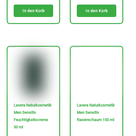
n
In den Korb
In den Korb
z
e
i
g
e
n
Lavera Naturkosmetik
Lavera Naturkosmetik
Men Sensitiv
Men Sensitiv
Feuchtigkeitscreme
Rasierschaum 150 ml
50 ml