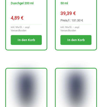
Duschgel 200 ml
50 ml
39,39
€
4,89
€
Preis/l : 131.30 €
inkl. MwSt. – zzgl.
inkl. MwSt. – zzgl.
Versandkosten
Versandkosten
Sonderangebote
In den Korb
In den Korb
P
r
e
i
s