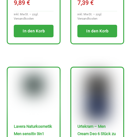
9,89
€
7,39
€
H
inkl. MwSt. – zzgl.
inkl. MwSt. – zzgl.
Versandkosten
Versandkosten
e
In den Korb
In den Korb
r
s
t
e
l
l
e
r
Lavera Naturkosmetik
Urtekram – Men
Men sensitiv 3in1
Cream Deo 6 Stück zu