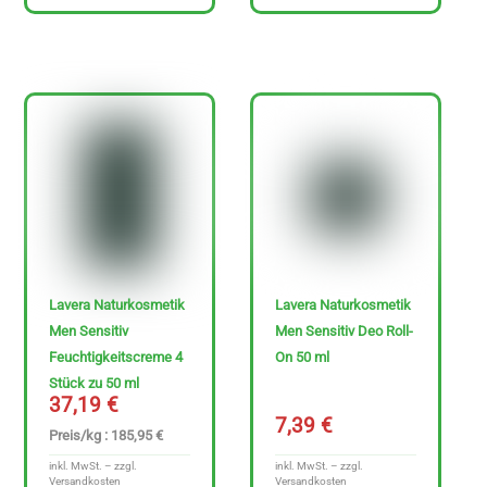
t
e
n
f
r
e
i
e
A
r
Lavera Naturkosmetik
Lavera Naturkosmetik
t
Men Sensitiv
Men Sensitiv Deo Roll-
i
Feuchtigkeitscreme 4
On 50 ml
k
Stück zu 50 ml
37,19
€
e
7,39
€
Preis/kg : 185,95 €
l
inkl. MwSt. – zzgl.
inkl. MwSt. – zzgl.
a
Versandkosten
Versandkosten