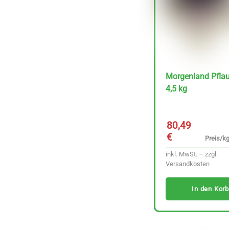
Rapunzel Kokos &
Schoko Zartbitter 50
g
Preis/kg :
1,59
€
31.80 €
inkl. MwSt. – zzgl.
Morgenland Pfl
4,5 kg
Versandkosten
In den Korb
80,49
€
Preis/kg
inkl. MwSt. – zzgl.
Versandkosten
In den Korb