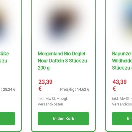
Süße
Morgenland Bio Deglet
Rapunzel
k zu
Nour Datteln 8 Stück zu
Wildheide
200 g
Stück zu 
23,39
43,39
€
€
 : 28,24 €
Preis/kg : 14,62 €
inkl. MwSt. – zzgl.
inkl. MwSt. 
Versandkosten
Versandkos
In den Korb
In