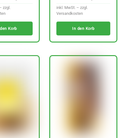
– zzgl.
inkl. MwSt. – zzgl.
ten
Versandkosten
 den Korb
In den Korb