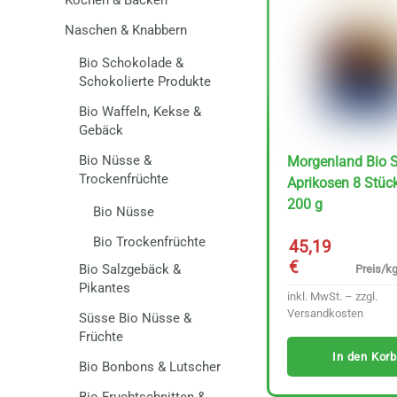
Kochen & Backen
Naschen & Knabbern
Bio Schokolade &
Schokolierte Produkte
Bio Waffeln, Kekse &
Gebäck
Bio Nüsse &
Morgenland Bio 
Trockenfrüchte
Aprikosen 8 Stüc
200 g
Bio Nüsse
Bio Trockenfrüchte
45,19
€
Bio Salzgebäck &
Preis/kg
Pikantes
inkl. MwSt. – zzgl.
Versandkosten
Süsse Bio Nüsse &
Früchte
In den Korb
Bio Bonbons & Lutscher
Bio Fruchtschnitten &