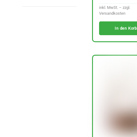
inkl. MwSt. – zzgl.
Versandkosten
In den Korb
Lutz Kimchi Rote
Rübe fermentiert 220
g
Preis/kg :
6,39
€
29.01 €