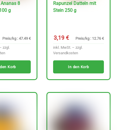
 Ananas 8
Rapunzel Datteln mit
100 g
Stein 250 g
3,19
€
Preis/kg : 47.49 €
Preis/kg : 12.76 €
– zzgl.
inkl. MwSt. – zzgl.
ten
Versandkosten
 den Korb
In den Korb