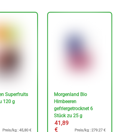
n Superfruits
Morgenland Bio
u 120 g
Himbeeren
gefriergetrocknet 6
Stück zu 25 g
41,89
€
Preis/kg : 45,80 €
Preis/kg : 279.27 €