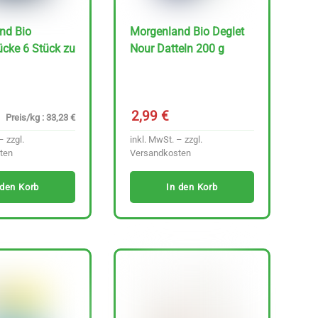
nd Bio
Morgenland Bio Deglet
cke 6 Stück zu
Nour Datteln 200 g
2,99
€
Preis/kg : 33,23 €
– zzgl.
inkl. MwSt. – zzgl.
ten
Versandkosten
 den Korb
In den Korb