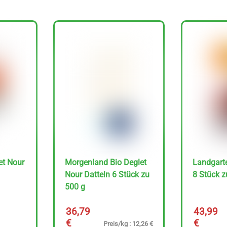
et Nour
Morgenland Bio Deglet
Landgarte
Nour Datteln 6 Stück zu
8 Stück z
500 g
36,79
43,99
€
€
Preis/kg : 12,26 €