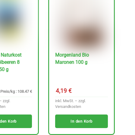
 Naturkost
Morgenland Bio
lbeeren 8
Maronen 100 g
50 g
4,19
€
Preis/kg : 108.47 €
– zzgl.
inkl. MwSt. – zzgl.
ten
Versandkosten
 den Korb
In den Korb