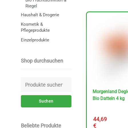
Riegel
Haushalt & Drogerie
Kosmetik &
Pflegeprodukte
Einzelprodukte
Shop durchsuchen
Suchen
nach:
Morgenland Degl
Bio Datteln 4 kg
Suchen
44,69
€
Beliebte Produkte