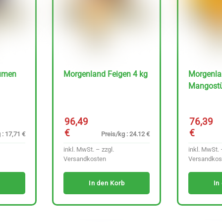
aumen
Morgenland Feigen 4 kg
Morgenla
Mangostü
96,49
76,39
€
€
 : 17,71 €
Preis/kg : 24.12 €
inkl. MwSt. – zzgl.
inkl. MwSt. 
Versandkosten
Versandkos
In den Korb
In