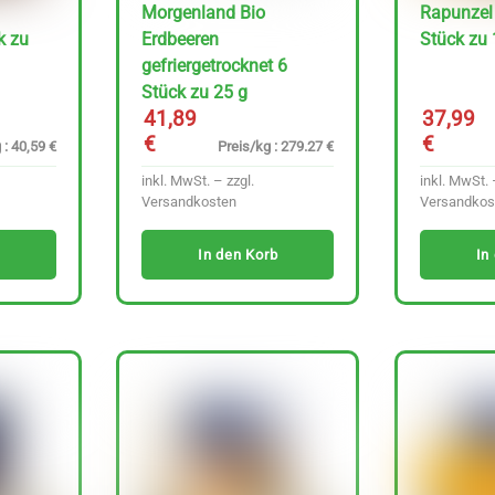
Morgenland Bio
Rapunzel
k zu
Erdbeeren
Stück zu 
gefriergetrocknet 6
Stück zu 25 g
41,89
37,99
€
€
 : 40,59 €
Preis/kg : 279.27 €
inkl. MwSt. – zzgl.
inkl. MwSt. 
Versandkosten
Versandkos
In den Korb
In