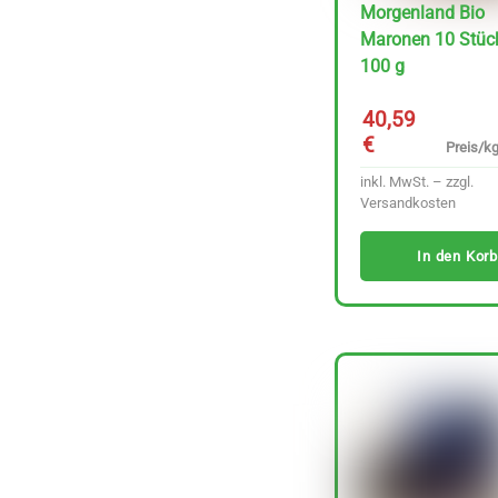
Morgenland Bio
inkl. MwSt. – zzgl.
Maronen 10 Stüc
100 g
Versandkosten
40,59
In den Korb
€
Preis/kg
inkl. MwSt. – zzgl.
Versandkosten
In den Korb