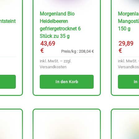
Morgenland Bio
Morgenla
tsteint
Heidelbeeren
Mangostü
gefriergetrocknet 6
150 g
Stück zu 35 g
43,69
29,89
€
€
Preis/kg : 208,04 €
inkl. MwSt. – zzgl.
inkl. MwSt. 
Versandkosten
Versandkos
In den Korb
In