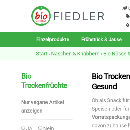
Skip
U
to
content
Einzelprodukte
Frühstück & Jause
Start
›
Naschen & Knabbern
›
Bio Nüsse 
Bio
Bio Trocken
Trockenfrüchte
Gesund
Ob als Snack fü
Nur vegane Artikel
Speisen oder für
anzeigen
Vorratspackung
davon zuhause has
Ja
Nein