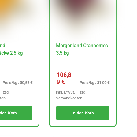
nd
Morgenland Cranberries
cke 2,5 kg
3,5 kg
106,8
9
€
Preis/kg : 30,56 €
Preis/kg : 31.00 €
– zzgl.
inkl. MwSt. – zzgl.
ten
Versandkosten
 den Korb
In den Korb