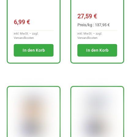
t
e
27,59
€
n
6,99
€
Preis/kg : 137,95 €
f
inkl. MwSt. – zzgl.
inkl. MwSt. – zzgl.
r
Versandkosten
Versandkosten
e
In den Korb
In den Korb
i
e
A
r
t
i
k
e
l
a