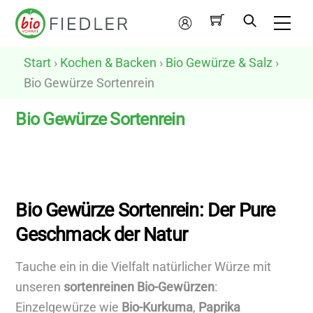
Skip
Me
to
Mein
content
Konto
Start
›
Kochen & Backen
›
Bio Gewürze & Salz
›
Bio Gewürze Sortenrein
Bio Gewürze Sortenrein
N
u
r
Bio Gewürze Sortenrein: Der Pure
v
Geschmack der Natur
e
g
Tauche ein in die Vielfalt natürlicher Würze mit
a
unseren
sortenreinen Bio-Gewürzen
:
n
Einzelgewürze wie
Bio-Kurkuma
,
Paprika