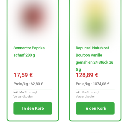
Sonderangebote
Sonnentor Paprika
Rapunzel Naturkost
scharf 280 g
Bourbon Vanille
gemahlen 24 Stück zu
P
5 g
17,59
€
128,89
€
r
Preis/kg : 62,80 €
Preis/kg : 1074,08 €
e
inkl. MwSt. – zzgl.
inkl. MwSt. – zzgl.
i
Versandkosten
Versandkosten
s
In den Korb
In den Korb