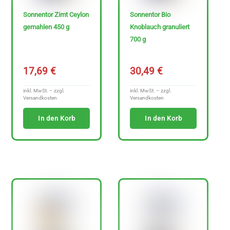
n
Sonnentor Zimt Ceylon
Sonnentor Bio
z
gemahlen 450 g
Knoblauch granuliert
e
700 g
i
g
17,69
€
30,49
€
e
inkl. MwSt. – zzgl.
inkl. MwSt. – zzgl.
n
Versandkosten
Versandkosten
In den Korb
In den Korb