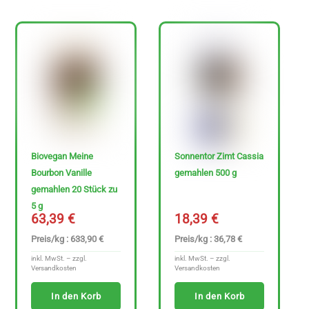
0
€
-
3
4
7
.
Biovegan Meine
Sonnentor Zimt Cassia
6
Bourbon Vanille
gemahlen 500 g
9
gemahlen 20 Stück zu
5 g
63,39
€
18,39
€
€
Preis/kg : 633,90 €
Preis/kg : 36,78 €
inkl. MwSt. – zzgl.
inkl. MwSt. – zzgl.
Versandkosten
Versandkosten
In den Korb
In den Korb