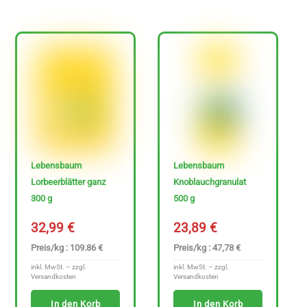
Lebensbaum
Lebensbaum
Lorbeerblätter ganz
Knoblauchgranulat
300 g
500 g
32,99
€
23,89
€
Preis/kg : 109.86 €
Preis/kg : 47,78 €
inkl. MwSt. – zzgl.
inkl. MwSt. – zzgl.
Versandkosten
Versandkosten
In den Korb
In den Korb