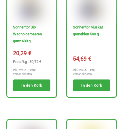
H
e
Sonnentor Bio
Sonnentor Muskat
r
Wacholderbeeren
gemahlen 500 g
s
ganz 400 g
t
20,29
€
e
54,69
€
Preis/kg : 50,72 €
l
inkl. MwSt. – zzgl.
inkl. MwSt. – zzgl.
l
Versandkosten
Versandkosten
e
In den Korb
In den Korb
r