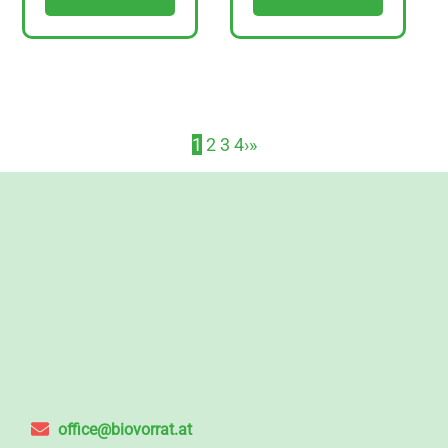
1
2
3
4
›
»
office@biovorrat.at