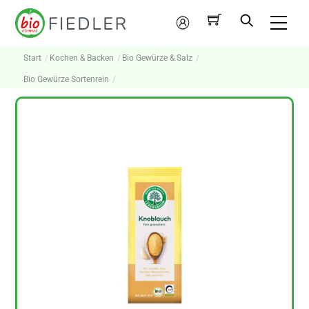
Skip
Me
to
Mein
content
Konto
Start
Kochen & Backen
Bio Gewürze & Salz
Bio Gewürze Sortenrein