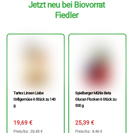
Jetzt neu bei Biovorrat
Fiedler
Tartex Linsen Liebe
Spielberger Mühle Beta
Grillgemüse 6 Stück zu 140
Glucan Flocken 6 Stück zu
g
500 g
19,69
€
25,39
€
Preis/kg : 23,43 €
Preis/kg : 8,46 €