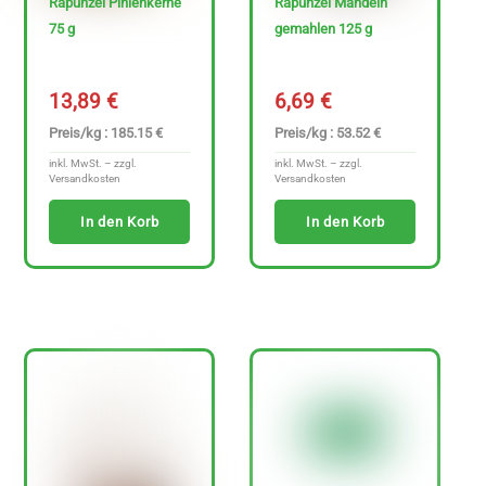
Rapunzel Pinienkerne
Rapunzel Mandeln
75 g
gemahlen 125 g
13,89
€
6,69
€
Preis/kg : 185.15 €
Preis/kg : 53.52 €
inkl. MwSt. – zzgl.
inkl. MwSt. – zzgl.
Versandkosten
Versandkosten
In den Korb
In den Korb