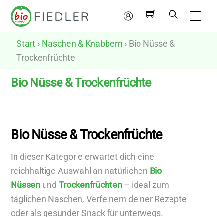
Skip
Me
to
Mein
content
Konto
Start
›
Naschen & Knabbern
› Bio Nüsse &
Trockenfrüchte
Bio Nüsse & Trockenfrüchte
N
u
Bio Nüsse & Trockenfrüchte
r
v
In dieser Kategorie erwartet dich eine
e
reichhaltige Auswahl an natürlichen
Bio-
g
Nüssen
und
Trockenfrüchten
– ideal zum
a
täglichen Naschen, Verfeinern deiner Rezepte
n
oder als gesunder Snack für unterwegs.