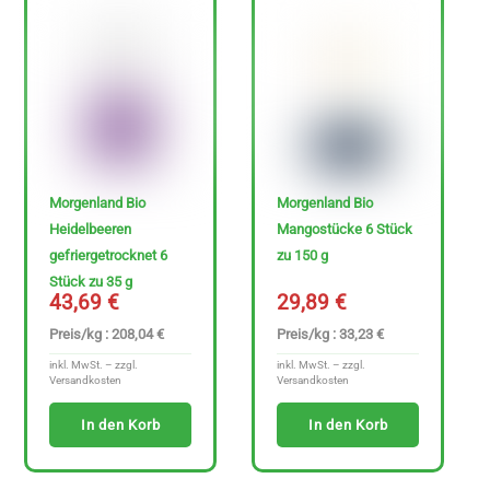
0
€
-
3
4
7
Morgenland Bio
Morgenland Bio
Heidelbeeren
Mangostücke 6 Stück
.
gefriergetrocknet 6
zu 150 g
6
Stück zu 35 g
9
43,69
€
29,89
€
Preis/kg : 208,04 €
Preis/kg : 33,23 €
€
inkl. MwSt. – zzgl.
inkl. MwSt. – zzgl.
Versandkosten
Versandkosten
In den Korb
In den Korb