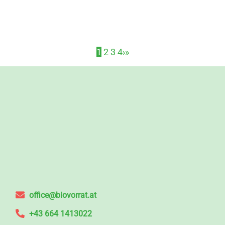
1
2
3
4
›
»
office@biovorrat.at
+43 664 1413022