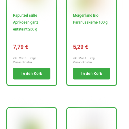
H
Rapunzel süße
Morgenland Bio
e
Aprikosen ganz
Paranusskerne 100 g
entsteint 250 g
r
s
7,79
€
5,29
€
t
e
inkl. MwSt. – zzgl.
inkl. MwSt. – zzgl.
Versandkosten
Versandkosten
l
l
In den Korb
In den Korb
e
r