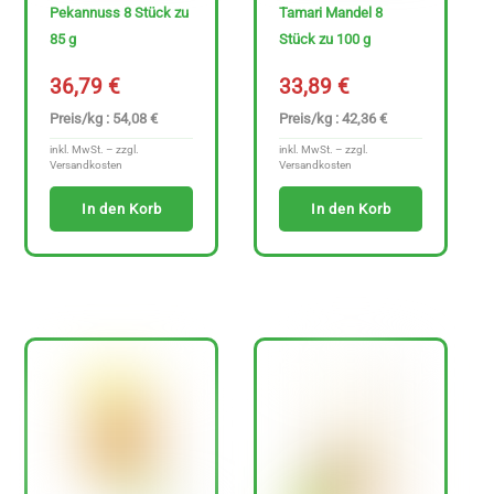
Pekannuss 8 Stück zu
Tamari Mandel 8
n
85 g
Stück zu 100 g
z
e
36,79
€
33,89
€
i
Preis/kg : 54,08 €
Preis/kg : 42,36 €
g
inkl. MwSt. – zzgl.
inkl. MwSt. – zzgl.
Versandkosten
Versandkosten
e
n
In den Korb
In den Korb