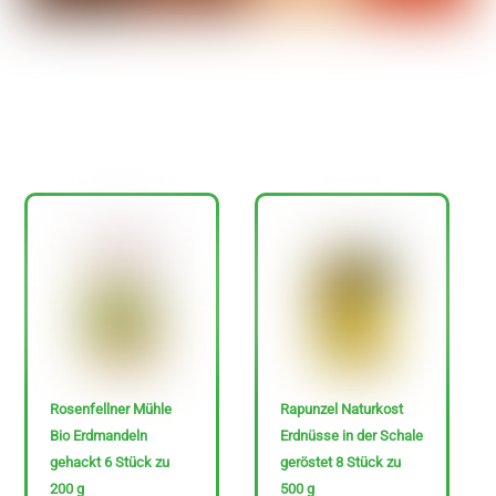
Ja
Nein
N
u
r
g
Rosenfellner Mühle
Rapunzel Naturkost
l
Bio Erdmandeln
Erdnüsse in der Schale
gehackt 6 Stück zu
geröstet 8 Stück zu
u
200 g
500 g