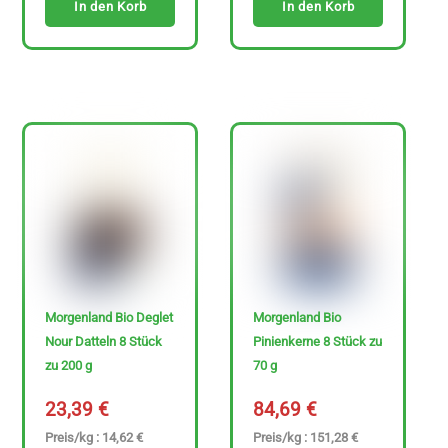
In den Korb
In den Korb
Morgenland Bio Deglet
Morgenland Bio
Nour Datteln 8 Stück
Pinienkerne 8 Stück zu
zu 200 g
70 g
23,39
€
84,69
€
Preis/kg : 14,62 €
Preis/kg : 151,28 €