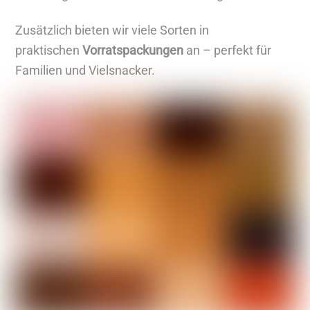
e
A
Zusätzlich bieten wir viele Sorten in
r
praktischen
Vorratspackungen
an – perfekt für
t
Familien und Vielsnacker.
i
k
e
l
a
n
z
e
i
g
e
n