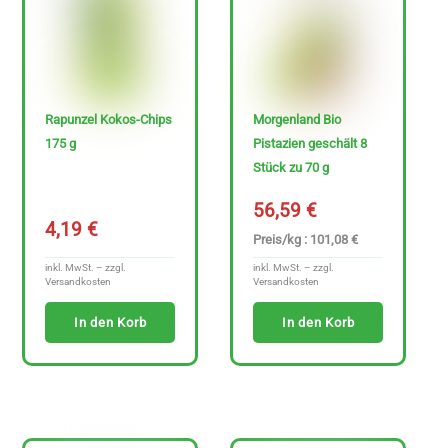
Rapunzel Kokos-Chips
Morgenland Bio
Sonderangebote
175 g
Pistazien geschält 8
Stück zu 70 g
56,59
€
4,19
€
P
Preis/kg : 101,08 €
r
inkl. MwSt. – zzgl.
inkl. MwSt. – zzgl.
Versandkosten
Versandkosten
e
i
In den Korb
In den Korb
s