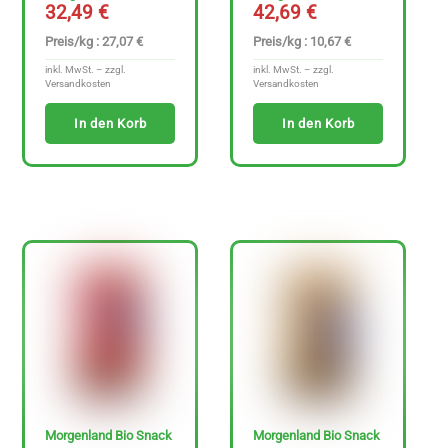
t
32,49
€
42,69
€
e
Preis/kg : 27,07 €
Preis/kg : 10,67 €
n
inkl. MwSt. – zzgl.
inkl. MwSt. – zzgl.
Versandkosten
Versandkosten
f
r
In den Korb
In den Korb
e
i
e
A
r
t
i
k
e
l
a
Morgenland Bio Snack
Morgenland Bio Snack