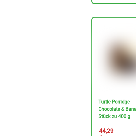
Rapunzel Kokos &
Schoko Zartbitter 50
g
Preis/kg :
1,59
€
31.80 €
inkl. MwSt. – zzgl.
Versandkosten
Turtle Porridge
In den Korb
Chocolate & Ban
Stück zu 400 g
44,29