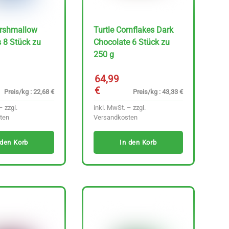
arshmallow
Turtle Cornflakes Dark
 8 Stück zu
Chocolate 6 Stück zu
250 g
64,99
€
Preis/kg : 22,68 €
Preis/kg : 43,33 €
– zzgl.
inkl. MwSt. – zzgl.
ten
Versandkosten
 den Korb
In den Korb