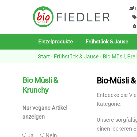
Skip
U
to
content
Einzelprodukte
Frühstück & Jause
Start
›
Frühstück & Jause
›
Bio Müsli, Bre
Bio Müsli &
Bio-Müsli &
Krunchy
Entdecke die Viel
Kategorie.
Nur vegane Artikel
anzeigen
Unsere sorgfälti
einen leckeren S
Ja
Nein