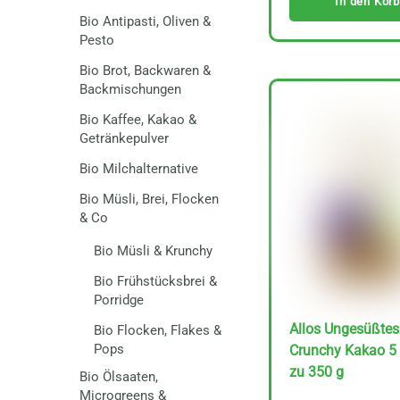
In den Korb
Bio Antipasti, Oliven &
Pesto
Bio Brot, Backwaren &
Backmischungen
Bio Kaffee, Kakao &
Getränkepulver
Bio Milchalternative
Bio Müsli, Brei, Flocken
& Co
Bio Müsli & Krunchy
Bio Frühstücksbrei &
Porridge
Allos Ungesüßtes
Bio Flocken, Flakes &
Pops
Crunchy Kakao 5
zu 350 g
Bio Ölsaaten,
Microgreens &