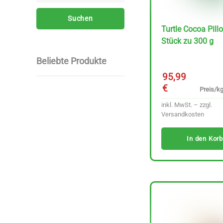
Suchen
Turtle Cocoa Pill
Stück zu 300 g
Beliebte Produkte
95,99
€
Preis/kg
inkl. MwSt. – zzgl.
Versandkosten
In den Korb