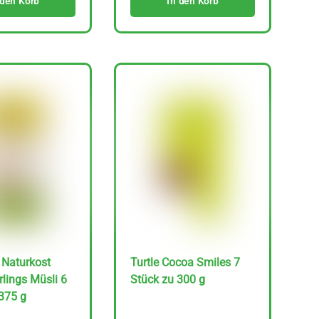
 den Korb
In den Korb
 Naturkost
Turtle Cocoa Smiles 7
lings Müsli 6
Stück zu 300 g
375 g