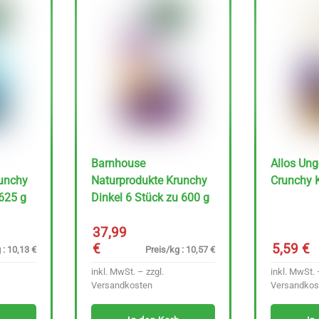
Barnhouse
Allos Un
runchy
Naturprodukte Krunchy
Crunchy 
 625 g
Dinkel 6 Stück zu 600 g
37,99
€
5,59
€
 : 10,13 €
Preis/kg : 10,57 €
inkl. MwSt. – zzgl.
inkl. MwSt. 
Versandkosten
Versandkos