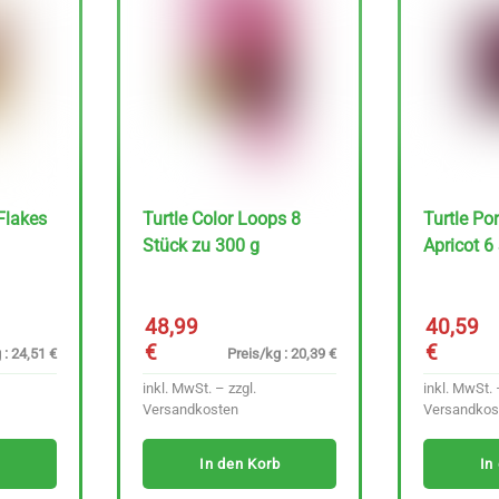
 Flakes
Turtle Color Loops 8
Turtle Por
Stück zu 300 g
Apricot 6
48,99
40,59
€
€
 : 24,51 €
Preis/kg : 20,39 €
inkl. MwSt. – zzgl.
inkl. MwSt. 
Versandkosten
Versandkos
In den Korb
In