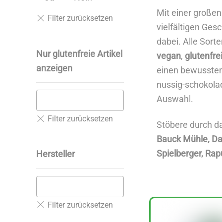
Mit einer großen
vielfältigen Ges
dabei. Alle Sort
Nur glutenfreie Artikel
vegan
,
glutenfre
anzeigen
einen bewussten 
nussig-schokolad
Auswahl.
Stöbere durch d
Bauck Mühle, D
Spielberger, Rap
Hersteller