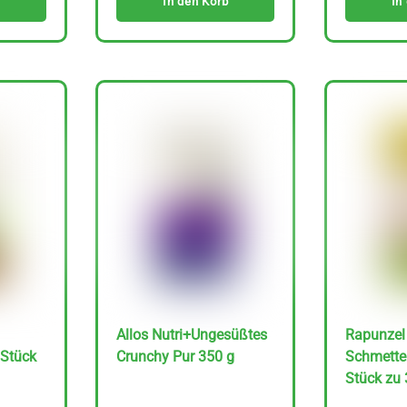
In den Korb
In
Allos Nutri+Ungesüßtes
Rapunzel
 Stück
Crunchy Pur 350 g
Schmetter
Stück zu 