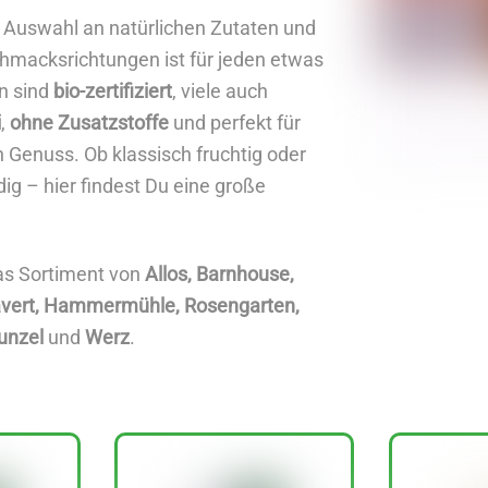
 Auswahl an natürlichen Zutaten und
chmacksrichtungen ist für jeden etwas
en sind
bio-zertifiziert
, viele auch
i
,
ohne Zusatzstoffe
und perfekt für
Genuss. Ob klassisch fruchtig oder
ig – hier findest Du eine große
as Sortiment von
Allos, Barnhouse,
avert, Hammermühle, Rosengarten,
unzel
und
Werz
.