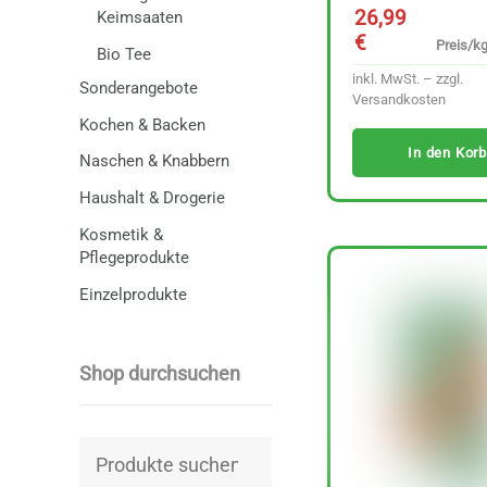
26,99
Keimsaaten
€
Preis/kg
Bio Tee
inkl. MwSt. – zzgl.
Sonderangebote
Versandkosten
Kochen & Backen
In den Korb
Naschen & Knabbern
Haushalt & Drogerie
Kosmetik &
Pflegeprodukte
Einzelprodukte
Shop durchsuchen
Suchen
nach: