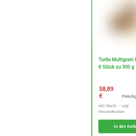
Lutz Kimchi Rote
Rübe fermentiert 220
g
Preis/kg :
6,39
€
29.01 €
inkl. MwSt. – zzgl.
Versandkosten
Turtle Multigrain
8 Stück zu 300 g
In den Korb
58,89
€
Preis/kg
inkl. MwSt. – zzgl.
Versandkosten
In den Korb