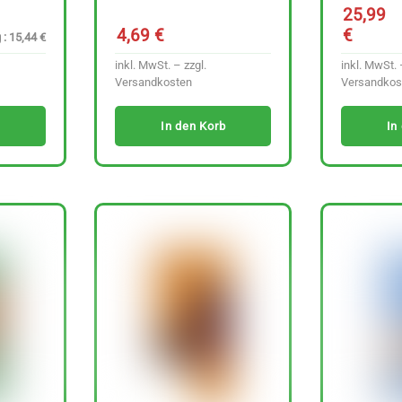
25,99
4,69
€
€
 : 15,44 €
inkl. MwSt. – zzgl.
inkl. MwSt. 
Versandkosten
Versandkos
In den Korb
In