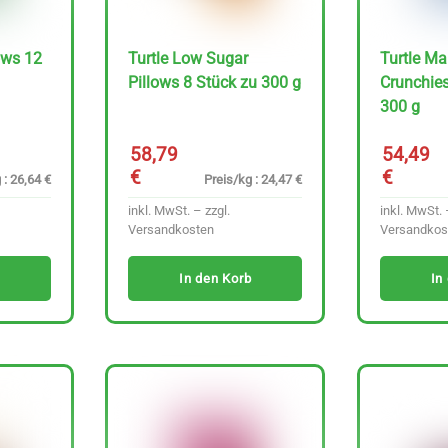
ows 12
Turtle Low Sugar
Turtle M
Pillows 8 Stück zu 300 g
Crunchies
300 g
58,79
54,49
€
€
 : 26,64 €
Preis/kg : 24,47 €
inkl. MwSt. – zzgl.
inkl. MwSt. 
Versandkosten
Versandkos
In den Korb
In