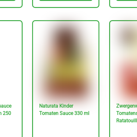
sauce
Naturata Kinder
Zwergenw
n 250
Tomaten Sauce 330 ml
Tomaten
Ratatouil