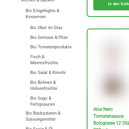
Kochen & Backen
In den Korb
Bio Eingelegtes &
Konserven
Bio Obst im Glas
Bio Gemüse & Pilze
Bio Tomatenprodukte
Fisch &
Meeresfrüchte
Bio Salat & Kimchi
Bio Bohnen &
Hülsenfrüchte
Bio Sugo &
Fertigsaucen
Alce Nero
Bio Backzutaten &
Tomatensauce
Süssungsmittel
Bolognese 12 Stü
Bio Essig & Öl