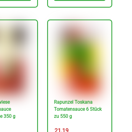
iese
Rapunzel Toskana
sauce
Tomatensauce 6 Stück
le 350 g
zu 550 g
21,19