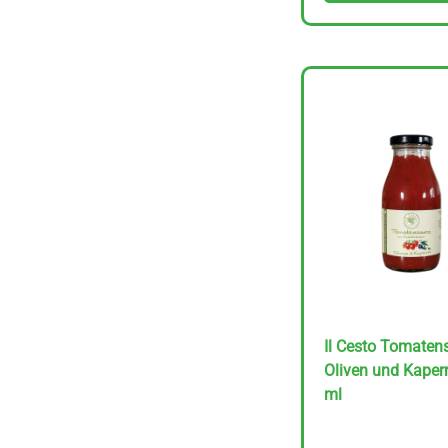
Rapunzel Kokos &
Schoko Zartbitter 50
g
Il Cesto Tomaten
Preis/kg :
1,59
Oliven und Kaper
€
31.80 €
ml
inkl. MwSt. – zzgl.