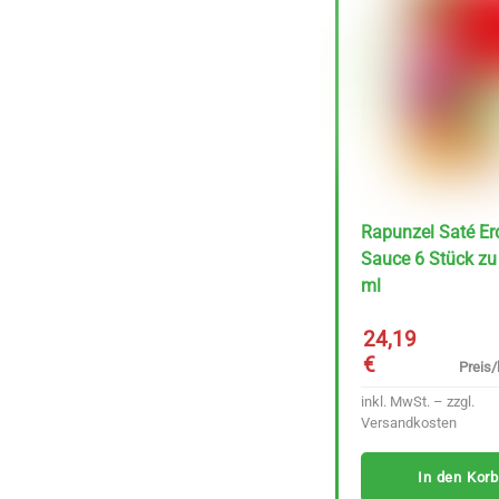
Lutz Kimchi Rote
Rübe fermentiert 220
g
Rapunzel Saté Er
Sauce 6 Stück zu
Preis/kg :
6,39
ml
€
29.01 €
24,19
inkl. MwSt. – zzgl.
€
Preis/l
Versandkosten
inkl. MwSt. – zzgl.
Versandkosten
In den Korb
In den Korb