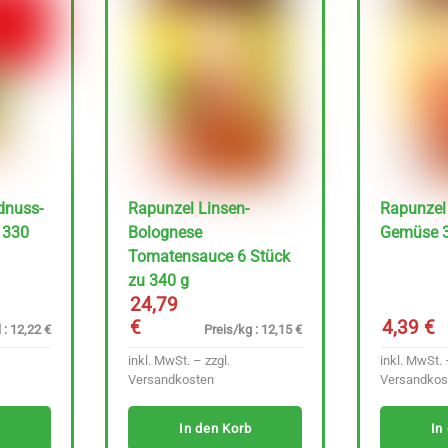
dnuss-
Rapunzel Linsen-
Rapunzel 
 330
Bolognese
Gemüse 3
Tomatensauce 6 Stück
zu 340 g
24,79
€
4,39
€
 : 12,22 €
Preis/kg : 12,15 €
inkl. MwSt. – zzgl.
inkl. MwSt. 
Versandkosten
Versandkos
In den Korb
In