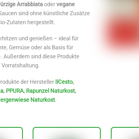
ürzige Arrabbiata
oder
vegane
Saucen sind ohne künstliche Zusätze
io-Zutaten hergestellt.
erhitzen und genießen – ideal für
hte, Gemüse oder als Basis für
e. Außerdem sind diese Produkte
e Vorratshaltung.
Produkte der Hersteller
IlCesto
,
ta
,
PPURA
,
Rapunzel Naturkost
,
ergenwiese Naturkost
.