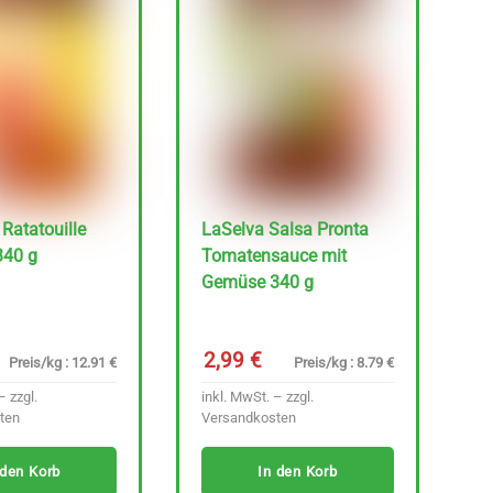
Ratatouille
LaSelva Salsa Pronta
40 g
Tomatensauce mit
Gemüse 340 g
2,99
€
Preis/kg : 12.91 €
Preis/kg : 8.79 €
– zzgl.
inkl. MwSt. – zzgl.
ten
Versandkosten
 den Korb
In den Korb