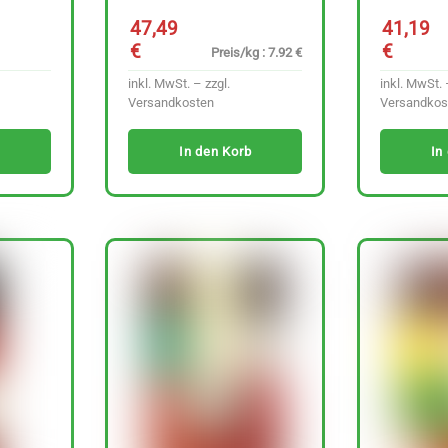
47,49
41,19
€
€
Preis/kg : 7.92 €
inkl. MwSt. – zzgl.
inkl. MwSt. 
Versandkosten
Versandkos
In den Korb
In