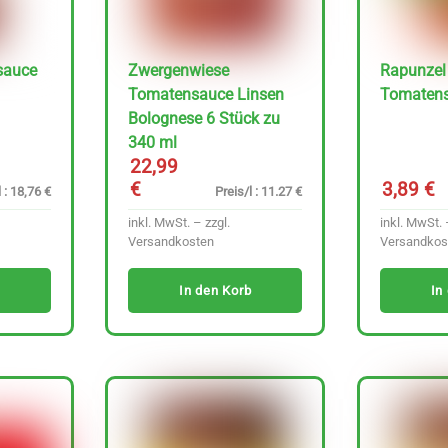
sauce
Zwergenwiese
Rapunzel 
Tomatensauce Linsen
Tomatens
Bolognese 6 Stück zu
340 ml
22,99
€
3,89
€
 : 18,76 €
Preis/l : 11.27 €
inkl. MwSt. – zzgl.
inkl. MwSt. 
Versandkosten
Versandkos
In den Korb
In