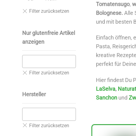
Tomatensugo
,
w
Bolognese.
Alle 
und mit besten B
Nur glutenfreie Artikel
Einfach öffnen, 
anzeigen
Pasta, Reisgeric
kreative Rezept
perfekt für Dein
Hier findest Du 
LaSelva
,
Natura
Hersteller
Sanchon
und
Zw