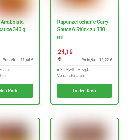
Arrabbiata
Rapunzel scharfe Curry
auce 340 g
Sauce 6 Stück zu 330
ml
24,19
€
Preis/kg : 11,44 €
Preis/kg : 12,22 €
– zzgl.
inkl. MwSt. – zzgl.
ten
Versandkosten
 den Korb
In den Korb