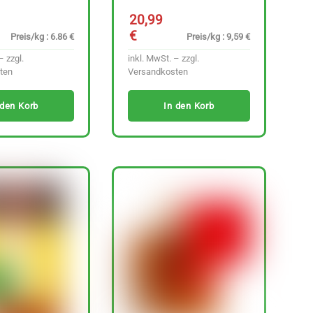
20,99
€
Preis/kg : 6.86 €
Preis/kg : 9,59 €
– zzgl.
inkl. MwSt. – zzgl.
ten
Versandkosten
 den Korb
In den Korb