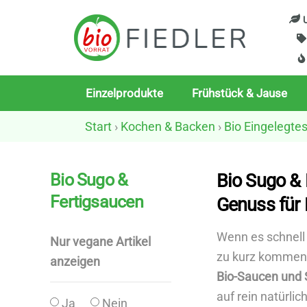
Skip
U
to
content
Einzelprodukte
Frühstück & Jause
Start
›
Kochen & Backen
›
Bio Eingelegte
Bio Sugo &
Bio Sugo & 
Fertigsaucen
Genuss für
Wenn es schnell 
Nur vegane Artikel
zu kurz kommen 
anzeigen
Bio-Saucen und
auf rein natürlic
Ja
Nein