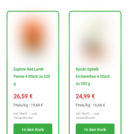
z
e
i
g
e
n
Explore Red Lentil
Byodo Spirelli
Penne 6 Stück zu 225
Kichererbse 6 Stück
g
zu 250 g
26,59
€
24,99
€
Preis/kg : 19,68 €
Preis/kg : 16,66 €
inkl. MwSt. – zzgl.
inkl. MwSt. – zzgl.
Versandkosten
Versandkosten
In den Korb
In den Korb