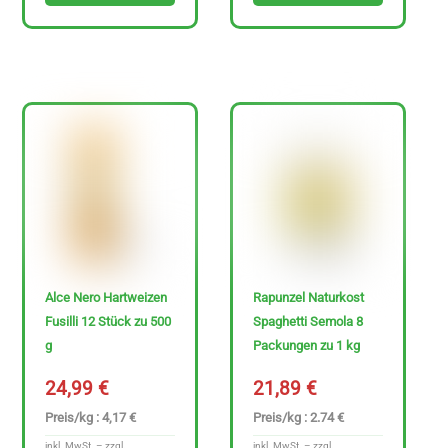
H
e
r
s
t
e
l
l
e
r
Alce Nero Hartweizen
Rapunzel Naturkost
Fusilli 12 Stück zu 500
Spaghetti Semola 8
g
Packungen zu 1 kg
24,99
€
21,89
€
Preis/kg : 4,17 €
Preis/kg : 2.74 €
inkl. MwSt. – zzgl.
inkl. MwSt. – zzgl.