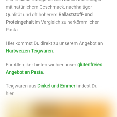
A
mit natürlichem Geschmack, nachhaltiger
r
Qualität und oft höherem
Ballaststoff- und
t
Proteingehalt
im Vergleich zu herkömmlicher
i
Pasta.
k
e
Hier kommst Du direkt zu unserem Angebot an
l
Hartweizen Teigwaren
.
a
n
Für Allergiker bieten wir hier unser
glutenfreies
z
Angebot an Pasta
.
e
Teigwaren aus
Dinkel und Emmer
findest Du
i
hier.
g
e
n