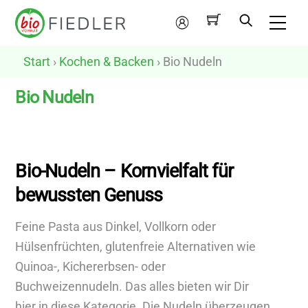
Skip
Me
to
Mein
content
Konto
Start
›
Kochen & Backen
› Bio Nudeln
Bio Nudeln
N
u
Bio-Nudeln – Kornvielfalt für
r
bewussten Genuss
v
e
Feine Pasta aus Dinkel, Vollkorn oder
g
Hülsenfrüchten, glutenfreie Alternativen wie
a
Quinoa-, Kichererbsen- oder
n
Buchweizennudeln. Das alles bieten wir Dir
e
hier in diese Kategorie. Die Nudeln überzeugen