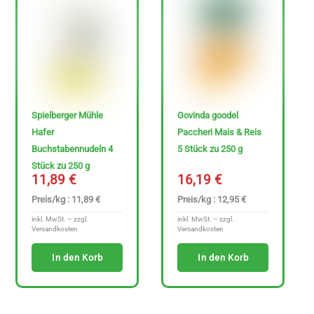
e
n
f
r
e
i
Spielberger Mühle
Govinda goodel
e
Hafer
Paccheri Mais & Reis
A
Buchstabennudeln 4
5 Stück zu 250 g
r
Stück zu 250 g
11,89
€
16,19
€
t
Preis/kg : 11,89 €
Preis/kg : 12,95 €
i
inkl. MwSt. – zzgl.
inkl. MwSt. – zzgl.
k
Versandkosten
Versandkosten
e
In den Korb
In den Korb
l
a
n