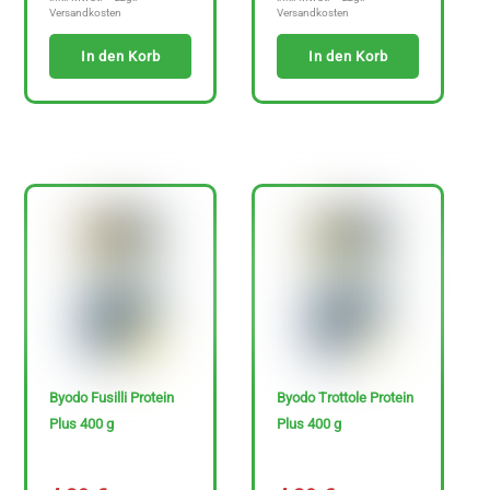
Versandkosten
Versandkosten
In den Korb
In den Korb
Sonderangebote
P
r
e
i
s
Byodo Fusilli Protein
Byodo Trottole Protein
Plus 400 g
Plus 400 g
0