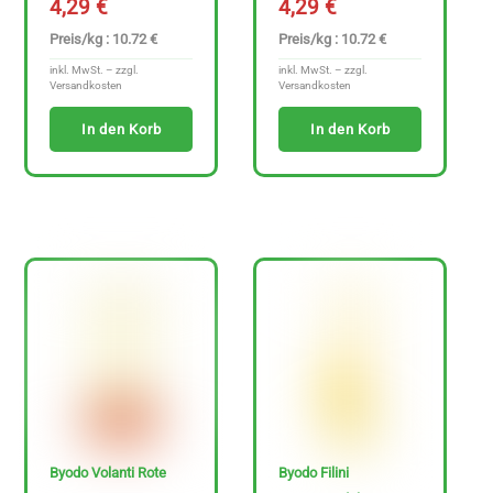
4,29
€
4,29
€
Preis/kg : 10.72 €
Preis/kg : 10.72 €
€
inkl. MwSt. – zzgl.
inkl. MwSt. – zzgl.
-
Versandkosten
Versandkosten
3
In den Korb
In den Korb
4
7
.
6
9
€
Byodo Volanti Rote
Byodo Filini