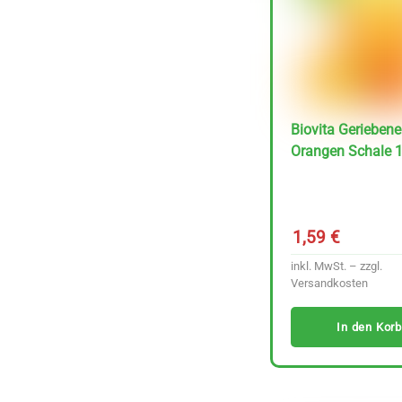
Lutz Kimchi Rote
Rübe fermentiert 220
g
Biovita Geriebene
Preis/kg :
6,39
Orangen Schale 
€
29.01 €
inkl. MwSt. – zzgl.
Versandkosten
1,59
€
In den Korb
inkl. MwSt. – zzgl.
Versandkosten
In den Korb