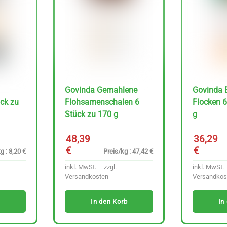
Govinda Gemahlene
Govinda 
ck zu
Flohsamenschalen 6
Flocken 6
Stück zu 170 g
g
48,39
36,29
€
€
g : 8,20 €
Preis/kg : 47,42 €
inkl. MwSt. – zzgl.
inkl. MwSt. 
Versandkosten
Versandkos
In den Korb
In