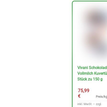
Rapunzel Kokos &
Schoko Zartbitter 50
g
Preis/kg :
1,59
Vivani Schokolad
€
31.80 €
Vollmilch Kuvertü
inkl. MwSt. – zzgl.
Stück zu 150 g
Versandkosten
75,99
€
Preis/kg
In den Korb
inkl. MwSt. – zzgl.