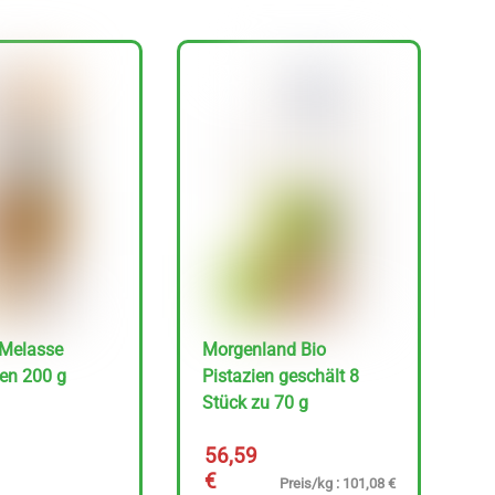
 Melasse
Morgenland Bio
en 200 g
Pistazien geschält 8
Stück zu 70 g
56,59
€
Preis/kg : 101,08 €