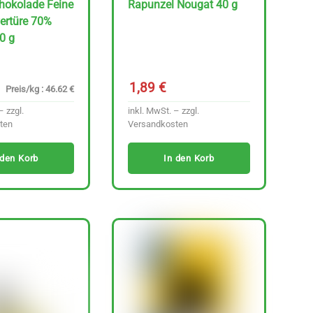
hokolade Feine
Rapunzel Nougat 40 g
vertüre 70%
0 g
1,89
€
Preis/kg : 46.62 €
– zzgl.
inkl. MwSt. – zzgl.
ten
Versandkosten
 den Korb
In den Korb