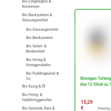
Bio Eingelegtes &
Konserven
Bio Backzutaten &
Süssungsmittel
Bio Süssungsmittel
Bio Backzutaten
Bio Gelier- &
Bindemittel
Bio Honig &
Honigprodukte
Bio Puddingpulver &
Biovegan Torten
Co
klar 12 Stück zu 
Bio Essig & Öl
Bio Fertig- &
Halbfertiggerichte
15,29
€
Bio Getreide, Reis &
Preis/kg 