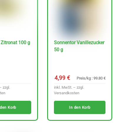
Zitronat 100 g
Sonnentor Vanillezucker
50 g
4,99
€
Preis/kg : 99.80 €
– zzgl.
inkl. MwSt. – zzgl.
ten
Versandkosten
 den Korb
In den Korb