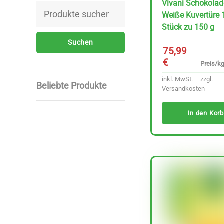
Vivani Schokolad
Suchen
Weiße Kuvertüre 
nach:
Stück zu 150 g
Suchen
75,99
€
Preis/kg
inkl. MwSt. – zzgl.
Beliebte Produkte
Versandkosten
In den Korb