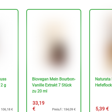
guss
Biovegan Mein Bourbon-
Naturata
12 g
Vanille Extrakt 7 Stück
Hefeflock
zu 20 ml
33,19
€
5,39
€
: 106,18 €
Preis/l : 134,09 €