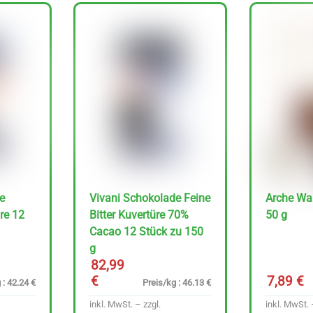
e
Vivani Schokolade Feine
Arche Wa
re 12
Bitter Kuvertüre 70%
50 g
Cacao 12 Stück zu 150
g
82,99
€
7,89
€
 : 42.24 €
Preis/kg : 46.13 €
inkl. MwSt. – zzgl.
inkl. MwSt. 