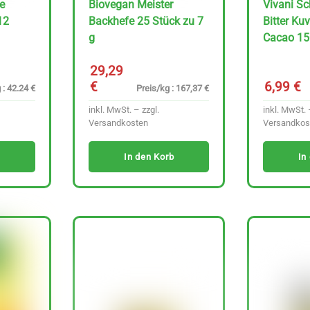
e
Biovegan Meister
Vivani Sc
12
Backhefe 25 Stück zu 7
Bitter Ku
g
Cacao 15
29,29
€
6,99
€
 : 42.24 €
Preis/kg : 167,37 €
inkl. MwSt. – zzgl.
inkl. MwSt. 
Versandkosten
Versandkos
In den Korb
In