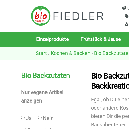
Skip
U
to
content
Einzelprodukte
Frühstück & Jause
Start
›
Kochen & Backen
›
Bio Backzutate
Bio Backzutaten
Bio Backzut
Backkreati
Nur vegane Artikel
Egal, ob Du eine
anzeigen
oder andere Köst
bieten Dir die pe
Ja
Nein
Backabenteuer.