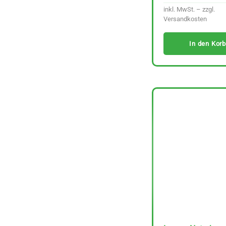
inkl. MwSt. – zzgl.
Versandkosten
In den Korb
Lutz Kimchi Rote
Rübe fermentiert 220
g
Preis/kg :
6,39
€
29.01 €
inkl. MwSt. – zzgl.
Versandkosten
In den Korb