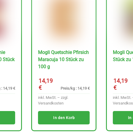
hie
Mogli Quetschie Pfirsich
Mogli Que
0 Stück
Maracuja 10 Stück zu
Stück zu 
100 g
14,19
14,19
€
€
 : 14,19 €
Preis/kg : 14,19 €
inkl. MwSt. – zzgl.
inkl. MwSt. 
Versandkosten
Versandkos
In den Korb
In