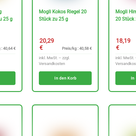
g
Mogli Kokos Riegel 20
Mogli Hi
u 25 g
Stück zu 25 g
20 Stück 
20,29
18,19
€
€
 : 40,64 €
Preis/kg : 40,58 €
inkl. MwSt. – zzgl.
inkl. MwSt. 
Versandkosten
Versandkos
In den Korb
In