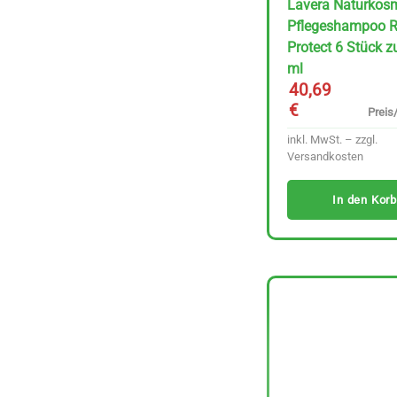
Lavera Naturkos
Pflegeshampoo R
​Protect 6 Stück 
ml
40,69
€
Preis/
inkl. MwSt. – zzgl.
Versandkosten
In den Korb
Rapunzel Kokos &
Schoko Zartbitter 50
g
Preis/kg :
1,59
€
31.80 €
inkl. MwSt. – zzgl.
Versandkosten