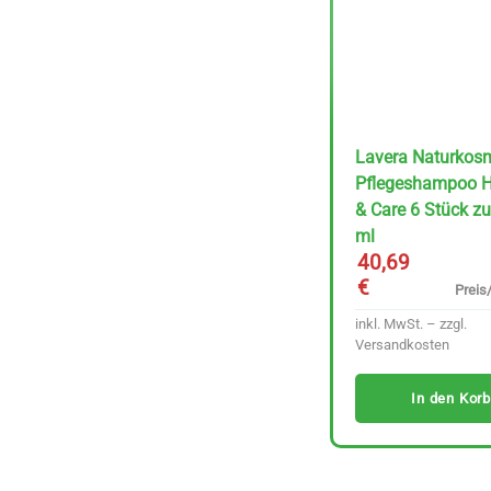
In den Korb
Lavera Naturkos
Pflegeshampoo H
& Care 6 Stück z
ml
40,69
€
Preis/
inkl. MwSt. – zzgl.
Versandkosten
In den Korb
Pan do Mar Kleine
Sardinen in Bio-
Olivenöl 120 g