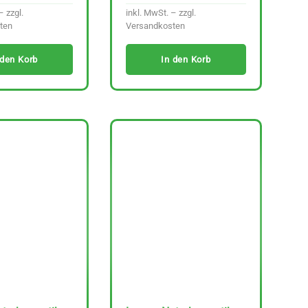
– zzgl.
inkl. MwSt. – zzgl.
ten
Versandkosten
 den Korb
In den Korb