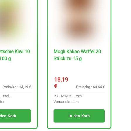
tschie Kiwi 10
Mogli Kakao Waffel 20
100 g
Stück zu 15 g
18,19
€
Preis/kg : 14,19 €
Preis/kg : 60,64 €
– zzgl.
inkl. MwSt. – zzgl.
ten
Versandkosten
 den Korb
In den Korb