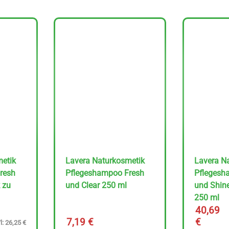
metik
Lavera Naturkosmetik
Lavera N
resh
Pflegeshampoo Fresh
Pflegesh
 zu
und Clear 250 ml
und Shine
250 ml
40,69
7,19
€
€
l: 26,25 €