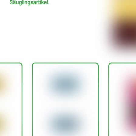
Säuglingsartikel
.