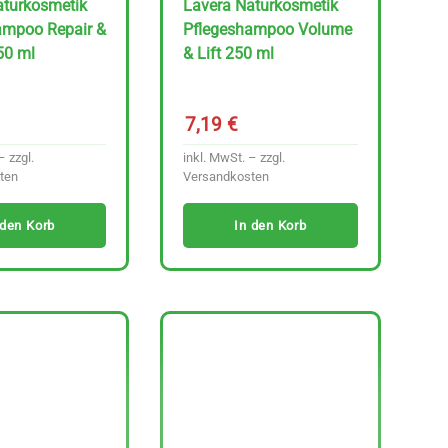
aturkosmetik
Lavera Naturkosmetik
ampoo Repair &
Pflegeshampoo Volume
250 ml
& Lift 250 ml
7,19
€
– zzgl.
inkl. MwSt. – zzgl.
ten
Versandkosten
 den Korb
In den Korb