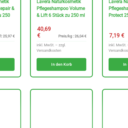
metik
Lavera Naturkosmetik
Lavera N
epair &
Pflegeshampoo Volume
Pflegesh
zu 250
& Lift 6 Stück zu 250 ml
​Protect 
40,69
€
7,19
€
l: 25,97 €
Preis/kg : 26,04 €
inkl. MwSt. – zzgl.
inkl. MwSt. 
Versandkosten
Versandkos
In den Korb
In