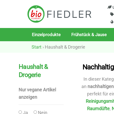
Skip
U
to
content
Einzelprodukte
Frühstück & Jause
Start
› Haushalt & Drogerie
Haushalt &
Nachhaltig
Drogerie
In dieser Kateg
an
nachhaltigen
Nur vegane Artikel
perfekt für 
anzeigen
Reinigungsmit
Raumdüfte
,
Ja
Nein