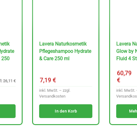
metik
Lavera Naturkosmetik
Lavera N
ydrate
Pflegeshampoo Hydrate
Glow by N
u 250
& Care 250 ml
Fluid 4 S
60,79
7,19
€
€
l: 26,11 €
inkl. MwSt. – zzgl.
inkl. MwSt. 
Versandkosten
Versandkos
In den Korb
Meh