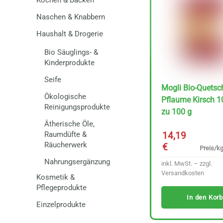
Kochen & Backen
Naschen & Knabbern
Haushalt & Drogerie
Bio Säuglings- &
Kinderprodukte
Seife
Mogli Bio-Quetsc
Ökologische
Pflaume Kirsch 1
Reinigungsprodukte
zu 100 g
Ätherische Öle,
Raumdüfte &
14,19
Räucherwerk
€
Preis/kg
Nahrungsergänzung
inkl. MwSt. – zzgl.
Versandkosten
Kosmetik &
Pflegeprodukte
In den Korb
Einzelprodukte