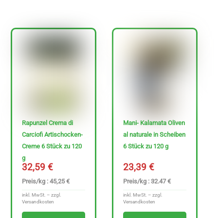
Rapunzel Crema di
Mani- Kalamata Oliven
Carciofi Artischocken-
al naturale in Scheiben
Creme 6 Stück zu 120
6 Stück zu 120 g
g
32,59
€
23,39
€
Preis/kg : 45,25 €
Preis/kg : 32.47 €
inkl. MwSt. – zzgl.
inkl. MwSt. – zzgl.
Versandkosten
Versandkosten