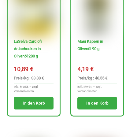
LaSelva Carciofi
Mani Kapern in
Artischocken in
Olivenöl 90 g
Olivenöl 280 g
10,89
€
4,19
€
Preis/kg : 38.88 €
Preis/kg : 46.55 €
inkl. MwSt. – zzgl.
inkl. MwSt. – zzgl.
Versandkosten
Versandkosten
In den Korb
In den Korb