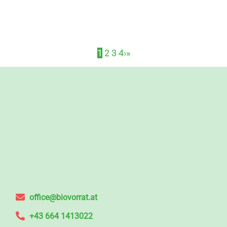
1
2
3
4
›
»
office@biovorrat.at
+43 664 1413022