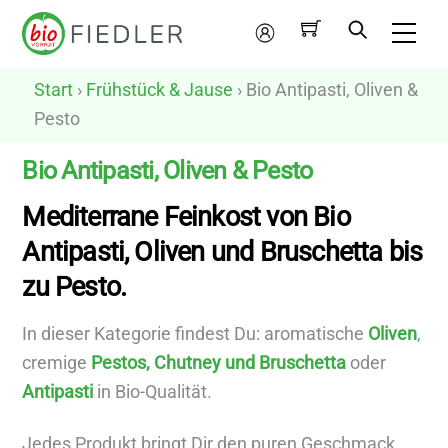
Skip
Me
to
Mein
content
Konto
Start
›
Frühstück & Jause
› Bio Antipasti, Oliven &
Pesto
Bio Antipasti, Oliven & Pesto
Mediterrane Feinkost von Bio
N
Antipasti, Oliven und Bruschetta bis
u
zu Pesto.
r
v
In dieser Kategorie findest Du: aromatische
Oliven
,
e
cremige
Pestos, Chutney und Bruschetta
oder
g
Antipasti
in Bio-Qualität.
a
n
Jedes Produkt bringt Dir den puren Geschmack