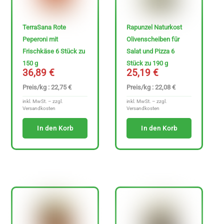
H
TerraSana Rote
Rapunzel Naturkost
e
Peperoni mit
Olivenscheiben für
r
Frischkäse 6 Stück zu
Salat und Pizza 6
150 g
Stück zu 190 g
s
36,89
€
25,19
€
t
Preis/kg : 22,75 €
Preis/kg : 22,08 €
e
inkl. MwSt. – zzgl.
inkl. MwSt. – zzgl.
l
Versandkosten
Versandkosten
l
In den Korb
In den Korb
e
r