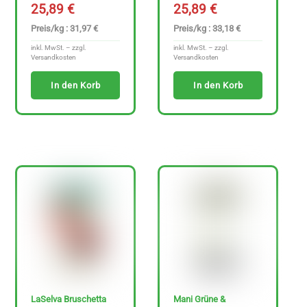
t
25,89
€
25,89
€
e
Preis/kg : 31,97 €
Preis/kg : 33,18 €
n
inkl. MwSt. – zzgl.
inkl. MwSt. – zzgl.
f
Versandkosten
Versandkosten
r
In den Korb
In den Korb
e
i
e
A
r
t
i
k
e
l
a
LaSelva Bruschetta
Mani Grüne &