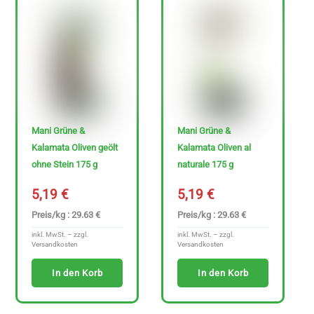
0
€
-
3
4
7
Mani Grüne &
Mani Grüne &
Kalamata Oliven geölt
Kalamata Oliven al
.
ohne Stein 175 g
naturale 175 g
6
9
5,19
€
5,19
€
Preis/kg : 29.63 €
Preis/kg : 29.63 €
€
inkl. MwSt. – zzgl.
inkl. MwSt. – zzgl.
Versandkosten
Versandkosten
In den Korb
In den Korb