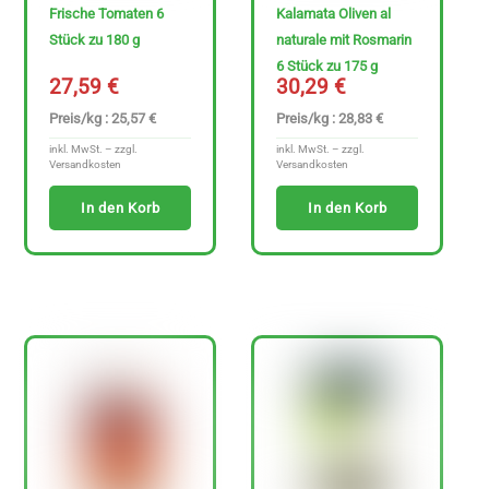
Frische Tomaten 6
Kalamata Oliven al
n
Stück zu 180 g
naturale mit Rosmarin
z
6 Stück zu 175 g
e
27,59
€
30,29
€
i
Preis/kg : 25,57 €
Preis/kg : 28,83 €
g
inkl. MwSt. – zzgl.
inkl. MwSt. – zzgl.
Versandkosten
Versandkosten
e
n
In den Korb
In den Korb