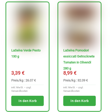
LaSelva Verde Pesto
LaSelva Pomodori
130 g
essiccati Getrocknete
Tomaten in Olivenöl
280 g
3,39
€
8,99
€
Preis/kg : 26.07 €
Preis/kg : 32.09 €
inkl. MwSt. – zzgl.
inkl. MwSt. – zzgl.
Versandkosten
Versandkosten
In den Korb
In den Korb