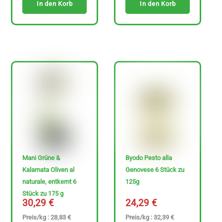
In den Korb
In den Korb
Mani Grüne &
Byodo Pesto alla
Kalamata Oliven al
Genovese 6 Stück zu
naturale, entkernt 6
125g
Stück zu 175 g
30,29
€
24,29
€
Preis/kg : 28,83 €
Preis/kg : 32,39 €