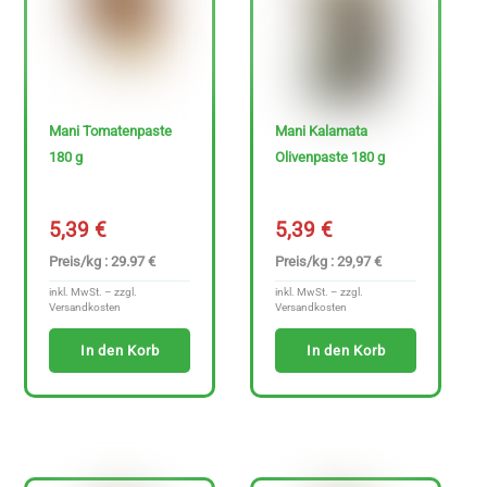
Mani Tomatenpaste
Mani Kalamata
Sonderangebote
180 g
Olivenpaste 180 g
5,39
€
5,39
€
P
Preis/kg : 29.97 €
Preis/kg : 29,97 €
r
inkl. MwSt. – zzgl.
inkl. MwSt. – zzgl.
Versandkosten
Versandkosten
e
i
In den Korb
In den Korb
s