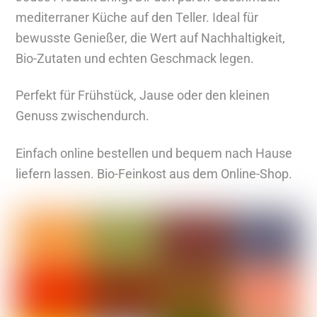
e
mediterraner Küche auf den Teller.
Ideal für
A
bewusste Genießer, die Wert auf Nachhaltigkeit,
r
Bio-Zutaten und echten Geschmack legen.
t
i
Perfekt für Frühstück, Jause oder den kleinen
k
Genuss zwischendurch.
e
l
Einfach online bestellen und bequem nach Hause
a
liefern lassen. Bio-Feinkost aus dem Online-Shop.
n
z
e
i
g
e
n