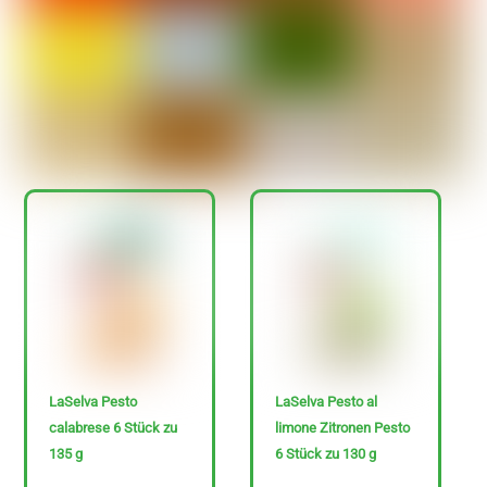
Ja
Nein
N
u
r
g
LaSelva Pesto
LaSelva Pesto al
l
calabrese 6 Stück zu
limone Zitronen Pesto
u
135 g
6 Stück zu 130 g