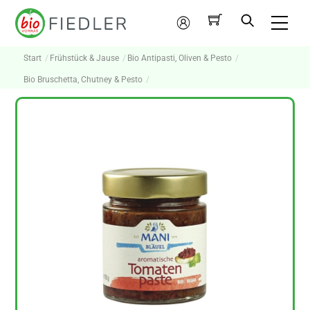
Skip
Me
to
Mein
content
Konto
Start
Frühstück & Jause
Bio Antipasti, Oliven & Pesto
Bio Bruschetta, Chutney & Pesto