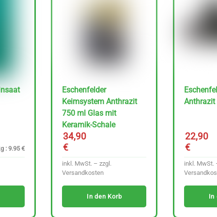
insaat
Eschenfelder
Eschenfel
Keimsystem Anthrazit
Anthrazit
750 ml Glas mit
Keramik-Schale
34,90
22,90
€
€
g : 9.95 €
inkl. MwSt. – zzgl.
inkl. MwSt. 
Versandkosten
Versandkos
In den Korb
In