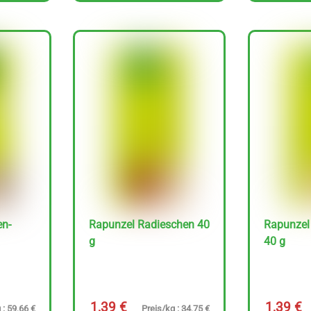
en-
Rapunzel Radieschen 40
Rapunze
g
40 g
1,39
€
1,39
€
 : 59,66 €
Preis/kg : 34,75 €