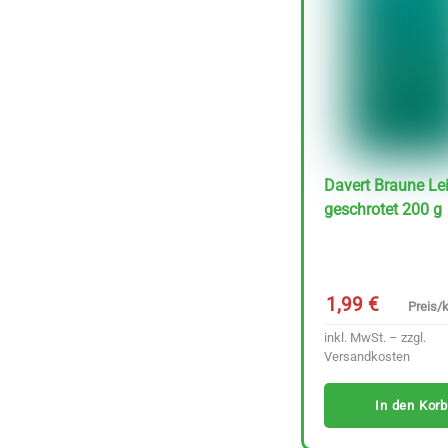
Davert Braune Le
geschrotet 200 g
Lutz Kimchi Rote
Rübe fermentiert 220
g
1,99
€
Preis/k
Preis/kg :
6,39
€
inkl. MwSt. – zzgl.
29.01 €
Versandkosten
inkl. MwSt. – zzgl.
Versandkosten
In den Korb