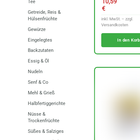
10,59
Tee
€
Getreide, Reis &
Hülsenfrüchte
inkl. MwSt. – zzgl.
Versandkosten
Gewürze
Eingelegtes
In den Korb
Backzutaten
Essig & Öl
Nudeln
Senf & Co
Mehl & Grieß
Halbfertiggerichte
Nüsse &
Trockenfrüchte
Süßes & Salziges