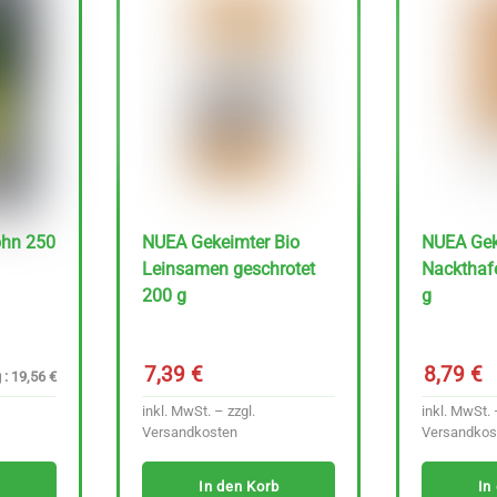
ohn 250
NUEA Gekeimter Bio
NUEA Gek
Leinsamen geschrotet
Nackthaf
200 g
g
7,39
€
8,79
€
 : 19,56 €
inkl. MwSt. – zzgl.
inkl. MwSt. 
Versandkosten
Versandkos
In den Korb
In