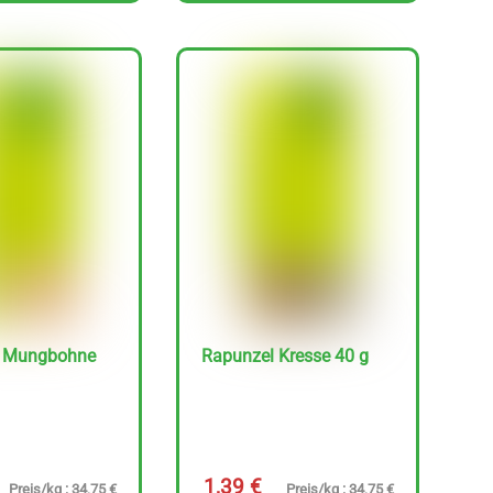
l Mungbohne
Rapunzel Kresse 40 g
1,39
€
Preis/kg : 34,75 €
Preis/kg : 34,75 €