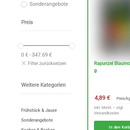
Sonderangebote
Preis
0
€
-
347.69
€
Rapunzel Blaum
g
Weitere Kategorien
4,89
€
Preis/kg
inkl. MwSt. – zzgl.
Frühstück & Jause
Versandkosten
Sonderangebote
In den Korb