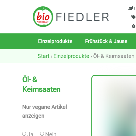
Skip
U
to
content
Einzelprodukte
Frühstück & Jause
Start
›
Einzelprodukte
› Öl- & Keimsaaten
Öl- &
Keimsaaten
Nur vegane Artikel
anzeigen
Ja
Nein