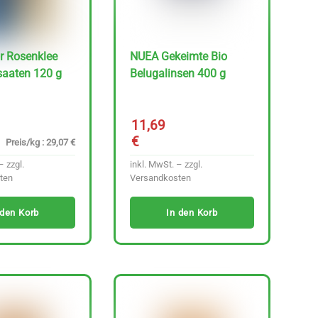
r Rosenklee
NUEA Gekeimte Bio
saaten 120 g
Belugalinsen 400 g
11,69
€
Preis/kg : 29,07 €
– zzgl.
inkl. MwSt. – zzgl.
ten
Versandkosten
 den Korb
In den Korb