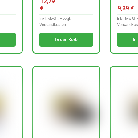
12,79
€
9,39
€
inkl. MwSt. – zzgl.
inkl. MwSt. 
Versandkosten
Versandkos
In den Korb
In