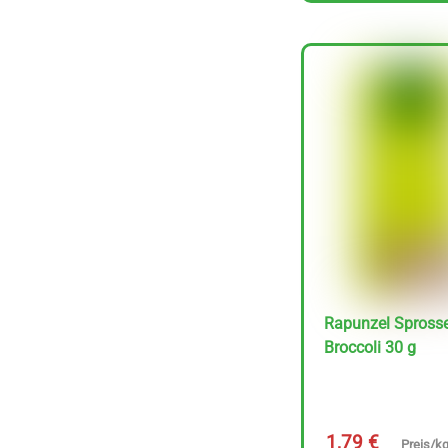
In den Korb
Rapunzel Spross
Broccoli 30 g
Rapunzel Kokos &
Schoko Zartbitter 50
g
Preis/kg :
1,59
1,79
€
Preis/kg