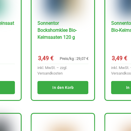
einsaat
Sonnentor
Sonnento
Bockshornklee Bio-
Bio-Keim
Keimsaaten 120 g
3,49
€
3,49
€
Preis/kg : 29,07 €
inkl. MwSt. – zzgl.
inkl. MwSt. 
Versandkosten
Versandkos
In den Korb
In