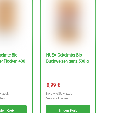
eimte Bio
NUEA Gekeimter Bio
er Flocken 400
Buchweizen ganz 500 g
9,99
€
– zzgl.
inkl. MwSt. – zzgl.
ten
Versandkosten
 den Korb
In den Korb