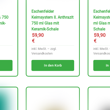
Eschenfelder
Eschenfel
ß 750
Keimsystem II. Anthrazit
Keimsyste
mik-
750 ml Glas mit
ml Glas m
Keramik-Schale
Schale
59,90
59,90
€
€
inkl. MwSt. – zzgl.
inkl. MwSt. 
Versandkosten
Versandkos
In den Korb
In