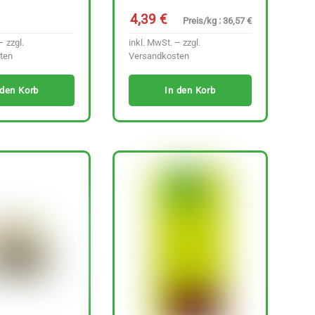
4,39
€
Preis/kg : 36,57 €
– zzgl.
inkl. MwSt. – zzgl.
ten
Versandkosten
 den Korb
In den Korb