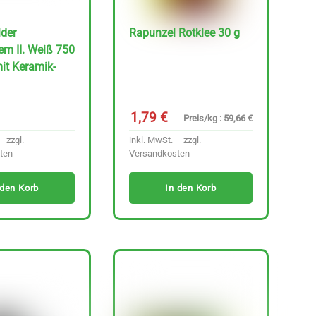
der
Rapunzel Rotklee 30 g
m II. Weiß 750
it Keramik-
1,79
€
Preis/kg : 59,66 €
– zzgl.
inkl. MwSt. – zzgl.
ten
Versandkosten
 den Korb
In den Korb