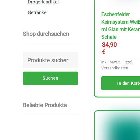
Drogerieartikel
Getränke
Eschenfelder
Keimsystem Wei
ml Glas mit Kera
Shop durchsuchen
Schale
34,90
€
Suchen
inkl. MwSt. – zzgl.
nach:
Versandkosten
Suchen
In den Korb
Beliebte Produkte