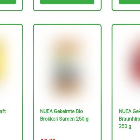
aft
NUEA Gekeimte Bio
NUEA Gek
Brokkoli Samen 250 g
Braunhir
250 g