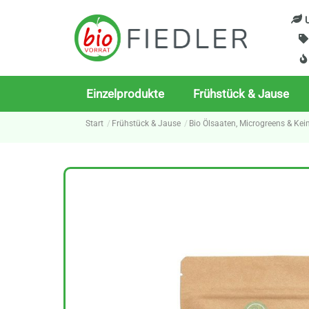
Skip
U
to
content
Einzelprodukte
Frühstück & Jause
Start
Frühstück & Jause
Bio Ölsaaten, Microgreens & Ke