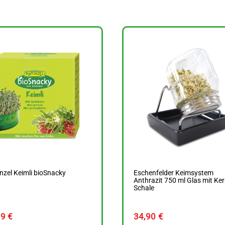
zel Keimli bioSnacky
Eschenfelder Keimsystem
Anthrazit 750 ml Glas mit Ke
Schale
99
€
34,90
€