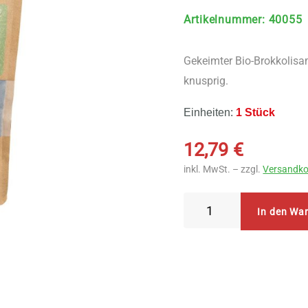
Artikelnummer
:
40055
Gekeimter Bio-Brokkolis
knusprig.
Einheiten:
1 Stück
12,79
€
inkl. MwSt. – zzgl.
Versandko
NUEA
In den Wa
Gekeimte
Bio
Brokkoli
Samen
250