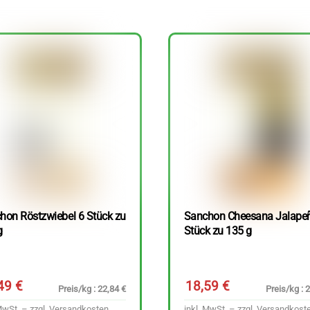
hon Röstzwiebel 6 Stück zu
Sanchon Cheesana Jalape
g
Stück zu 135 g
,49
€
18,59
€
Preis/kg : 22,84 €
Preis/kg : 
MwSt. – zzgl.
Versandkosten
inkl. MwSt. – zzgl.
Versandkost