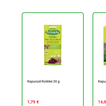
Rapunzel Rotklee 30 g
Rapun
1,79
€
16,