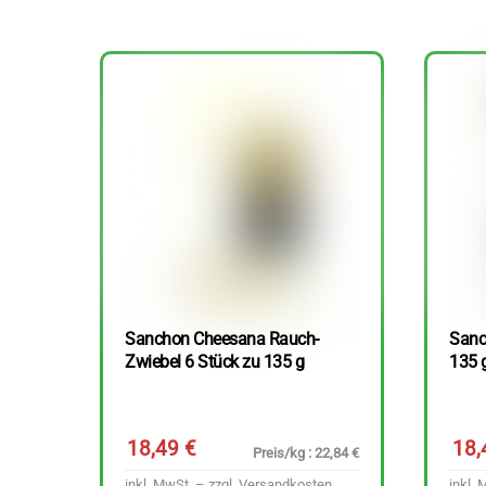
Sanchon Cheesana Rauch-
Sanc
Zwiebel 6 Stück zu 135 g
135 
18,49
€
18
Preis/kg : 22,84 €
inkl. MwSt. – zzgl.
Versandkosten
inkl. 