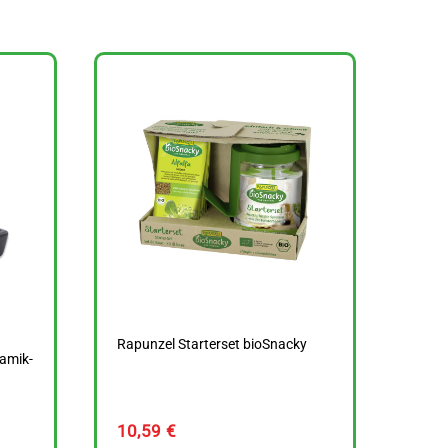
Rapunzel Starterset bioSnacky
ramik-
10,59
€