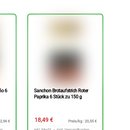
ño 6
Sanchon Brotaufstrich Roter
Paprika 6 Stück zu 150 g
18,49
€
22,96 €
Preis/kg : 20,55 €
en
inkl. MwSt. – zzgl.
Versandkosten