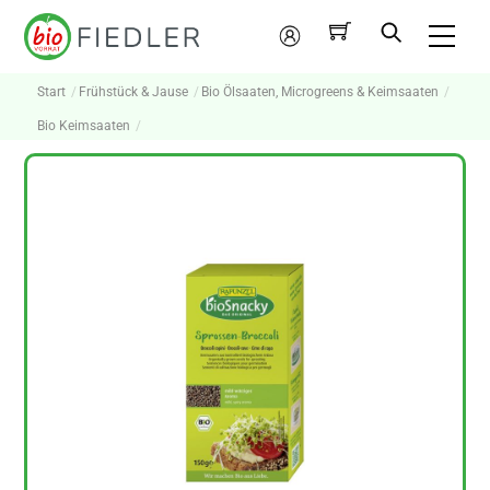
Skip
Me
to
Mein
content
Konto
Start
Frühstück & Jause
Bio Ölsaaten, Microgreens & Keimsaaten
Bio Keimsaaten