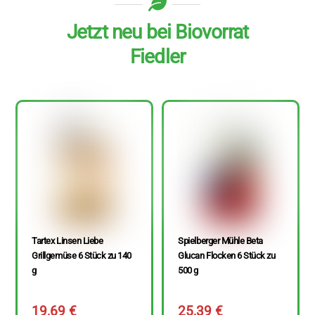
Jetzt neu bei Biovorrat
Fiedler
Tartex Linsen Liebe
Spielberger Mühle Beta
Grillgemüse 6 Stück zu 140
Glucan Flocken 6 Stück zu
g
500 g
19,69
€
25,39
€