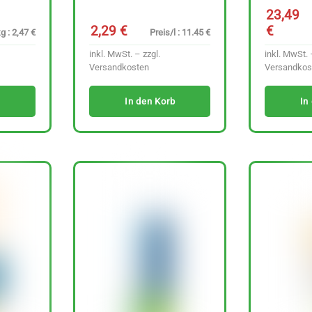
23,49
2,29
€
€
g : 2,47 €
Preis/l : 11.45 €
inkl. MwSt. – zzgl.
inkl. MwSt. 
Versandkosten
Versandkos
In den Korb
In