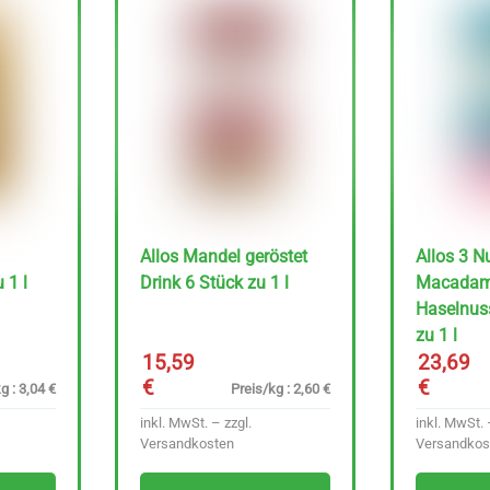
Allos Mandel geröstet
Allos 3 N
 1 l
Drink 6 Stück zu 1 l
Macadam
Haselnuss
zu 1 l
15,59
23,69
€
€
g : 3,04 €
Preis/kg : 2,60 €
inkl. MwSt. – zzgl.
inkl. MwSt. 
Versandkosten
Versandkos