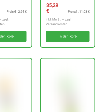
35,29
€
Preis/l : 2.94 €
Preis/l : 11,03 €
– zzgl.
inkl. MwSt. – zzgl.
ten
Versandkosten
 den Korb
In den Korb