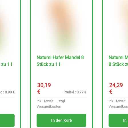
Natumi Hafer Mandel 8
Natumi M
zu 1 l
Stück zu 1 l
8 Stück zu
30,19
24,29
r
er
€
€
g : 3.90 €
Preis/l : 3,77 €
inkl. MwSt. – zzgl.
inkl. MwSt. 
Versandkosten
Versandkos
.
In den Korb
In