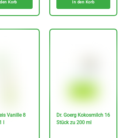
 den Korb
In den Korb
is Vanille 8
Dr. Goerg Kokosmilch 16
 l
Stück zu 200 ml