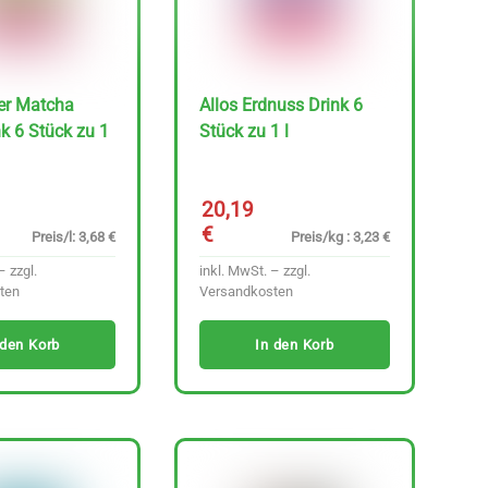
er Matcha
Allos Erdnuss Drink 6
nk 6 Stück zu 1
Stück zu 1 l
20,19
€
Preis/l: 3,68 €
Preis/kg : 3,23 €
– zzgl.
inkl. MwSt. – zzgl.
ten
Versandkosten
 den Korb
In den Korb