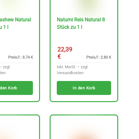
ashew Natural
Natumi Reis Natural 8
 1 l
Stück zu 1 l
22,39
€
Preis/l : 3.74 €
Preis/l : 2.80 €
– zzgl.
inkl. MwSt. – zzgl.
ten
Versandkosten
 den Korb
In den Korb