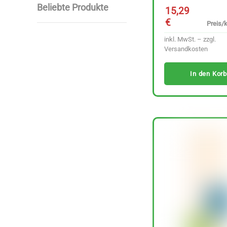
Beliebte Produkte
15,29
€
Preis/k
inkl. MwSt. – zzgl.
Versandkosten
In den Korb
Lutz Kimchi Rote
Rübe fermentiert 220
g
Preis/kg :
6,39