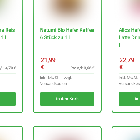
ha Reis
Natumi Bio Hafer Kaffee
Allos Haf
1 l
6 Stück zu 1 l
Latte Dri
l
21,99
22,79
€
€
/l : 4,70 €
Preis/l: 3,66 €
inkl. MwSt. – zzgl.
inkl. MwSt. 
Versandkosten
Versandkos
In den Korb
In