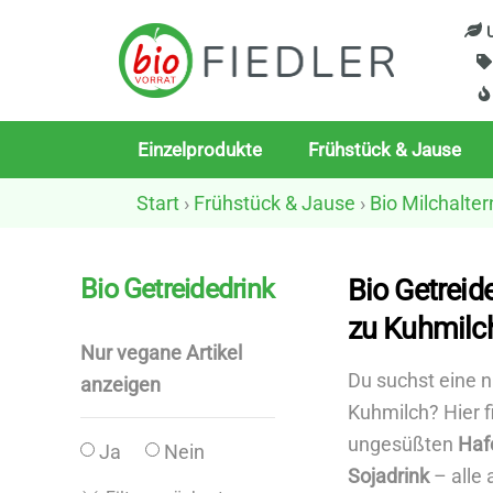
Skip
U
to
content
Einzelprodukte
Frühstück & Jause
Start
›
Frühstück & Jause
›
Bio Milchalter
Bio Getreidedrink
Bio Getreid
zu Kuhmilc
Nur vegane Artikel
Du suchst eine na
anzeigen
Kuhmilch? Hier 
ungesüßten
Haf
Ja
Nein
Sojadrink
– alle