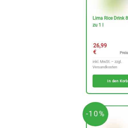
€
29.01 €
inkl. MwSt. – zzgl.
Lima Rice Drink 
Versandkosten
zu 1 l
In den Korb
26,99
€
Preis
inkl. MwSt. – zzgl.
Versandkosten
In den Korb
-10%