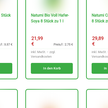
8 Stück
Natumi Bio Voll Hafer-
Natumi C
Soya 8 Stück zu 1 l
8 Stück zu
21,99
29,89
€
€
/l : 3.37 €
Preis/l : 2.75 €
inkl. MwSt. – zzgl.
inkl. MwSt. 
Versandkosten
Versandkos
In den Korb
In