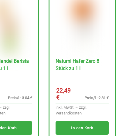
andel Barista
Natumi Hafer Zero 8
 1 l
Stück zu 1 l
22,49
€
Preis/l : 3.04 €
Preis/l : 2.81 €
– zzgl.
inkl. MwSt. – zzgl.
ten
Versandkosten
 den Korb
In den Korb