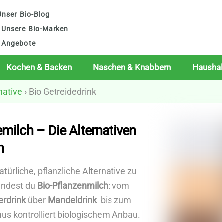
nser Bio-Blog
Unsere Bio-Marken
Angebote
Kochen & Backen
Naschen & Knabbern
Haushal
native
› Bio Getreidedrink
emilch – Die Alternativen
h
türliche, pflanzliche Alternative zu
findest du
Bio-Pflanzenmilch
: vom
erdrink
über
Mandeldrink
bis zum
 aus kontrolliert biologischem Anbau.