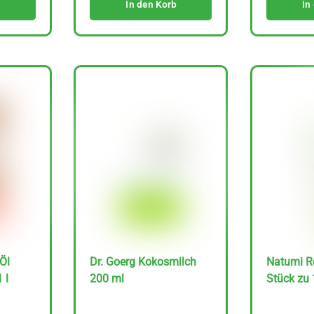
In den Korb
In
Öl
Dr. Goerg Kokosmilch
Natumi Re
 l
200 ml
Stück zu 1