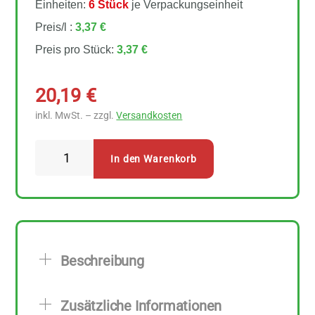
Einheiten:
6 Stück
je Verpackungseinheit
Preis/l :
3,37 €
Preis pro Stück:
3,37 €
20,19
€
inkl. MwSt. – zzgl.
Versandkosten
Allos
In den Warenkorb
Kokos
0%
Zucker
6
Stück
Beschreibung
zu
1
Zusätzliche Informationen
l