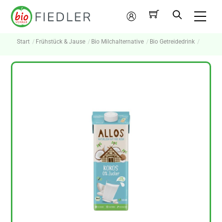
Skip
Me
to
Mein
content
Konto
Start
Frühstück & Jause
Bio Milchalternative
Bio Getreidedrink