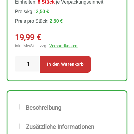
Einheiten:
8 Stück
je Verpackungseinheit
Preis/kg :
2,50 €
Preis pro Stück:
2,50 €
19,99
€
inkl. MwSt. – zzgl.
Versandkosten
Natumi
In den Warenkorb
Hafer
Natural
8
Stück
zu
Beschreibung
1
l
Zusätzliche Informationen
Menge