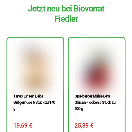
Jetzt neu bei Biovorrat
Fiedler
Tartex Linsen Liebe
Spielberger Mühle Beta
Grillgemüse 6 Stück zu 140
Glucan Flocken 6 Stück zu
g
500 g
19,69
€
25,39
€