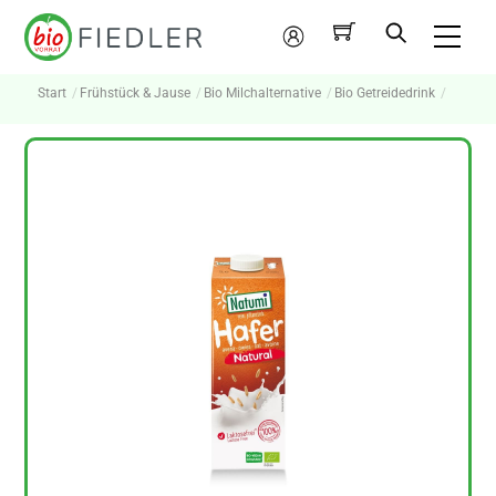
Skip
Me
to
Mein
content
Konto
Start
Frühstück & Jause
Bio Milchalternative
Bio Getreidedrink