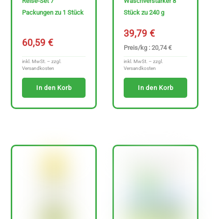
Reise-Set 7
Waschverstärker 8
n
Packungen zu 1 Stück
Stück zu 240 g
z
39,79
€
e
60,59
€
Preis/kg : 20,74 €
i
inkl. MwSt. – zzgl.
inkl. MwSt. – zzgl.
g
Versandkosten
Versandkosten
e
In den Korb
In den Korb
n