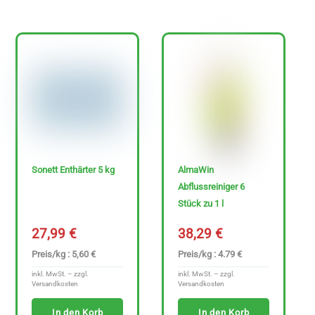
Sonett Enthärter 5 kg
AlmaWin
Abflussreiniger 6
Stück zu 1 l
27,99
€
38,29
€
Preis/kg : 5,60 €
Preis/kg : 4.79 €
inkl. MwSt. – zzgl.
inkl. MwSt. – zzgl.
Versandkosten
Versandkosten
In den Korb
In den Korb