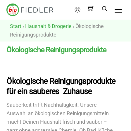
Skip
Me
to
Mein
content
Konto
Start
›
Haushalt & Drogerie
› Ökologische
Reinigungsprodukte
Ökologische Reinigungsprodukte
N
u
Ökologische Reinigungsprodukte
r
für ein sauberes Zuhause
v
e
Sauberkeit trifft Nachhaltigkeit. Unsere
g
Auswahl an ökologischen Reinigungsmitteln
a
macht Deinen Haushalt frisch und sauber –
n
ganz ohne aggressive Chemie. Ob Bad, Küche