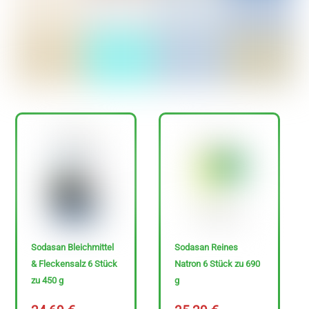
Ja
Nein
N
u
r
Sodasan Bleichmittel
Sodasan Reines
g
& Fleckensalz 6 Stück
Natron 6 Stück zu 690
l
zu 450 g
g
u