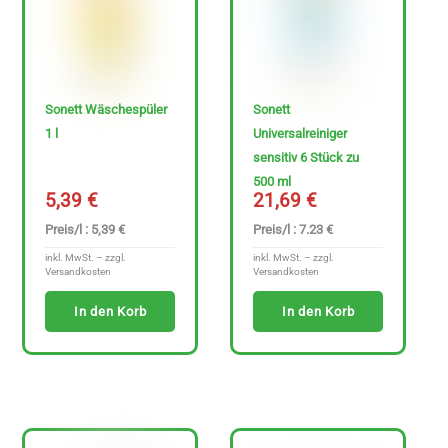
Sonett Wäschespüler
Sonett
1 l
Universalreiniger
Sonderangebote
sensitiv 6 Stück zu
500 ml
5,39
€
21,69
€
P
Preis/l : 5,39 €
Preis/l : 7.23 €
r
inkl. MwSt. – zzgl.
inkl. MwSt. – zzgl.
Versandkosten
Versandkosten
e
In den Korb
In den Korb
i
s