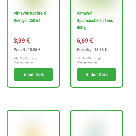
AlmaWin Kochfeld
AlmaWin
H
Reiniger 250 ml
Spülmaschinen Tabs
e
500 g
r
3,99
€
6,69
€
s
t
Preis/l : 15.96 €
Preis/kg : 13.38 €
e
inkl. MwSt. – zzgl.
inkl. MwSt. – zzgl.
Versandkosten
Versandkosten
l
In den Korb
In den Korb
l
e
r