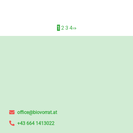
1
2
3
4
›
»
office@biovorrat.at
+43 664 1413022