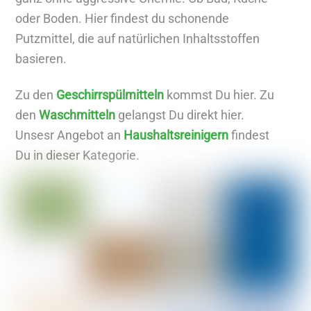
e
oder Boden. Hier findest du schonende
A
Putzmittel, die auf natürlichen Inhaltsstoffen
r
basieren.
t
i
Zu den
Geschirrspülmitteln
kommst Du hier. Zu
k
den
Waschmitteln
gelangst Du direkt hier.
e
Unsesr Angebot an
Haushaltsreinigern
findest
l
Du in dieser Kategorie.
a
n
z
e
i
g
e
n