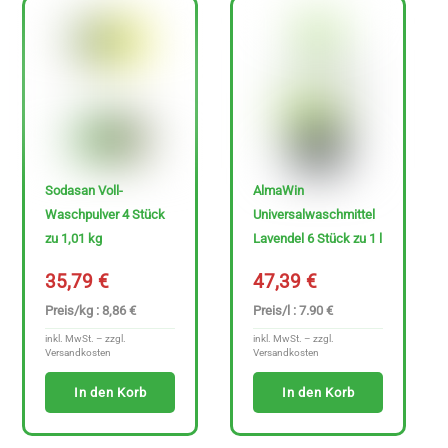
Sodasan Voll-
AlmaWin
Waschpulver 4 Stück
Universalwaschmittel
zu 1,01 kg
Lavendel 6 Stück zu 1 l
35,79
€
47,39
€
Preis/kg : 8,86 €
Preis/l : 7.90 €
inkl. MwSt. – zzgl.
inkl. MwSt. – zzgl.
Versandkosten
Versandkosten
In den Korb
In den Korb