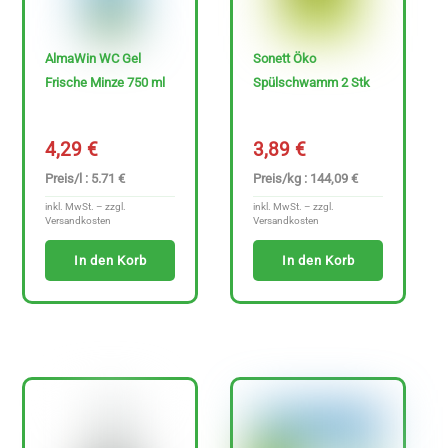
AlmaWin WC Gel
Sonett Öko
Frische Minze 750 ml
Spülschwamm 2 Stk
4,29
€
3,89
€
Preis/l : 5.71 €
Preis/kg : 144,09 €
inkl. MwSt. – zzgl.
inkl. MwSt. – zzgl.
Versandkosten
Versandkosten
In den Korb
In den Korb