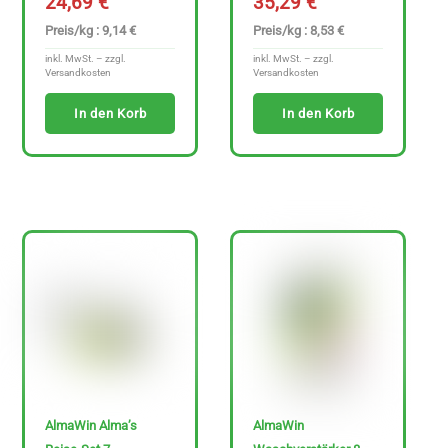
24,69
€
35,29
€
t
e
Preis/kg : 9,14 €
Preis/kg : 8,53 €
n
inkl. MwSt. – zzgl.
inkl. MwSt. – zzgl.
Versandkosten
Versandkosten
f
In den Korb
In den Korb
r
e
i
e
A
r
t
i
k
e
l
AlmaWin Alma’s
AlmaWin
a