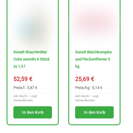
0
€
-
3
4
Sonett Waschmittel
Sonett Bleichkomplex
7
Color sensitiv 6 Stück
und Fleckentferner 5
.
zu 1,5 l
kg
6
52,59
€
25,69
€
9
Preis/l : 5,87 €
Preis/kg : 5,14 €
inkl. MwSt. – zzgl.
inkl. MwSt. – zzgl.
€
Versandkosten
Versandkosten
In den Korb
In den Korb