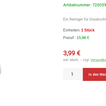
Artikelnummer
:
72005
Ein Reiniger für Glaskoch
Einheiten:
1 Stück
Preis/l :
15,96 €
3,99
€
inkl. MwSt. – zzgl.
Versandko
AlmaWin
In den Wa
Kochfeld
Reiniger
250
ml
Menge