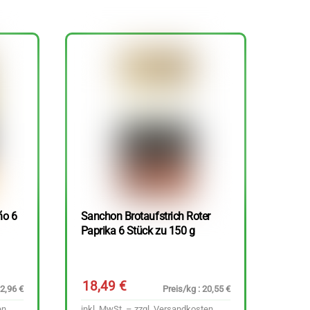
ño 6
Sanchon Brotaufstrich Roter
Paprika 6 Stück zu 150 g
18,49
€
22,96 €
Preis/kg : 20,55 €
en
inkl. MwSt. – zzgl.
Versandkosten