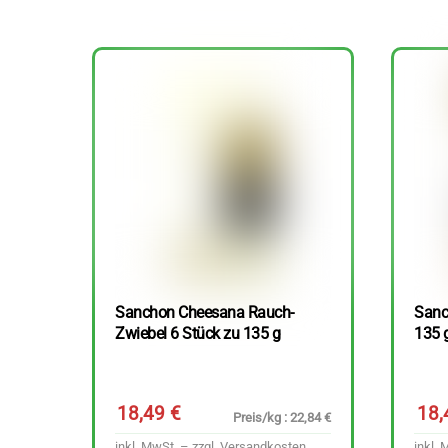
Sanchon Cheesana Rauch-
Sanc
Zwiebel 6 Stück zu 135 g
135 
18,49
€
18
Preis/kg : 22,84 €
inkl. MwSt. – zzgl.
Versandkosten
inkl. 