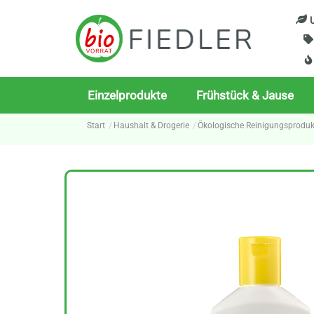
Skip
U
to
content
Einzelprodukte
Frühstück & Jause
Start
Haushalt & Drogerie
Ökologische Reinigungsproduk