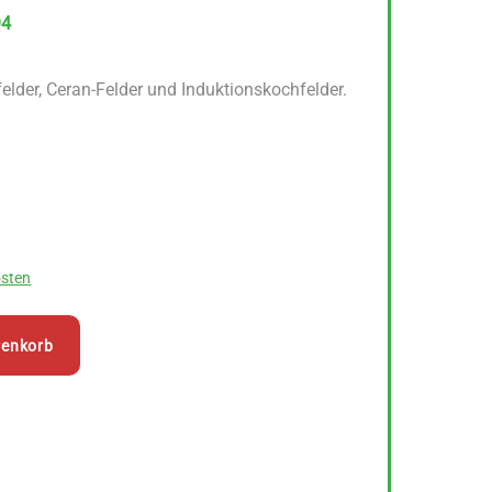
94
felder, Ceran-Felder und Induktionskochfelder.
sten
renkorb