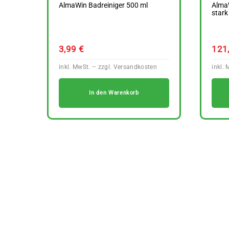
AlmaWin Badreiniger 500 ml
AlmaW
stark
3,99
€
121
In den Warenkorb