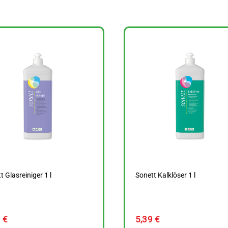
t Glasreiniger 1 l
Sonett Kalklöser 1 l
9
€
5,39
€