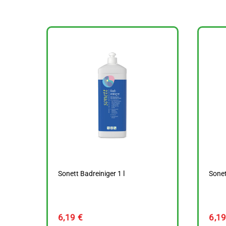
Sonett Badreiniger 1 l
Sonet
6,19
€
6,1