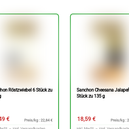
hon Röstzwiebel 6 Stück zu
Sanchon Cheesana Jalape
g
Stück zu 135 g
,49
€
18,59
€
Preis/kg : 22,84 €
Preis/kg : 
MwSt. – zzgl.
Versandkosten
inkl. MwSt. – zzgl.
Versandkost