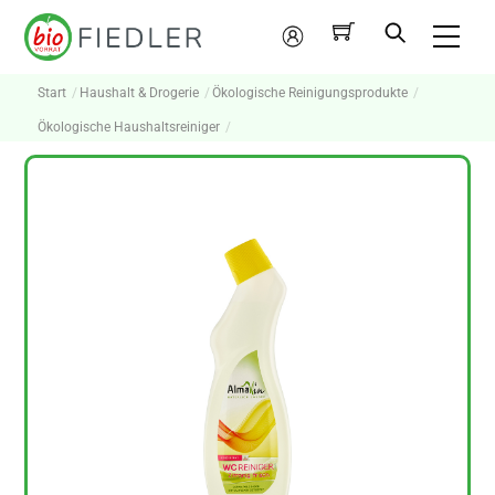
Skip
Me
to
Mein
content
Konto
Start
Haushalt & Drogerie
Ökologische Reinigungsprodukte
Ökologische Haushaltsreiniger