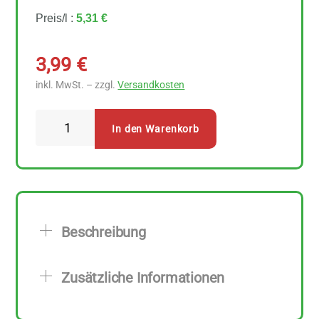
Preis/l :
5,31 €
3,99
€
inkl. MwSt. – zzgl.
Versandkosten
AlmaWin
In den Warenkorb
WC
Reiniger
Zitronig
frisch
750
Beschreibung
ml
Menge
Zusätzliche Informationen