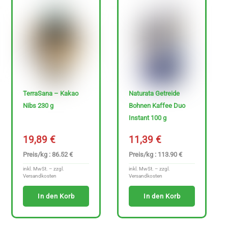
H
e
r
s
t
e
TerraSana – Kakao
Naturata Getreide
l
Nibs 230 g
Bohnen Kaffee Duo
l
Instant 100 g
e
19,89
€
11,39
€
r
Preis/kg : 86.52 €
Preis/kg : 113.90 €
inkl. MwSt. – zzgl.
inkl. MwSt. – zzgl.
Versandkosten
Versandkosten
In den Korb
In den Korb