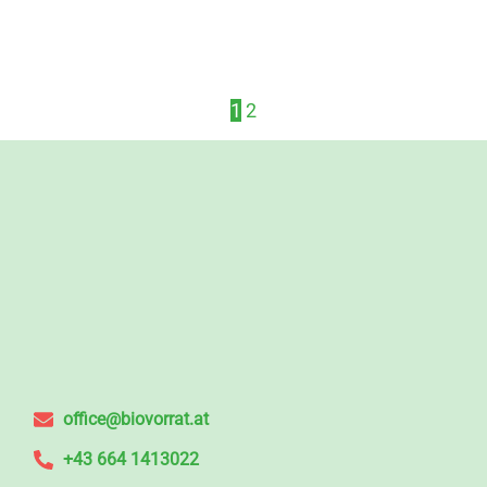
1
2
office@biovorrat.at
+43 664 1413022