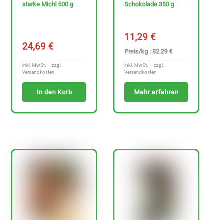
starke Michl 500 g
Schokolade 350 g
Ja
11,29
€
24,69
€
Preis/kg : 32.29 €
Nein
inkl. MwSt. – zzgl.
inkl. MwSt. – zzgl.
Versandkosten
Versandkosten
In den Korb
Mehr erfahren
N
u
r
g
l
u
t