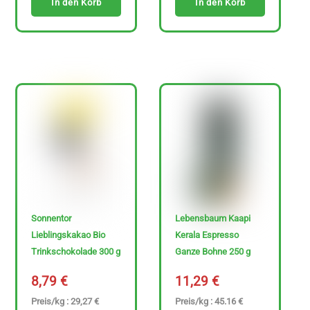
In den Korb
In den Korb
€
-
3
4
7
.
6
9
€
Sonnentor
Lebensbaum Kaapi
Lieblingskakao Bio
Kerala Espresso
Trinkschokolade 300 g
Ganze Bohne 250 g
8,79
€
11,29
€
Preis/kg : 29,27 €
Preis/kg : 45.16 €