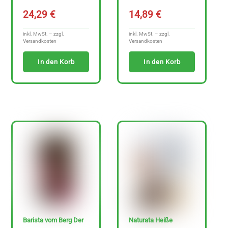
A
24,29
€
14,89
€
r
t
inkl. MwSt. – zzgl.
inkl. MwSt. – zzgl.
Versandkosten
Versandkosten
i
In den Korb
In den Korb
k
e
l
a
n
z
e
i
g
e
n
Barista vom Berg Der
Naturata Heiße