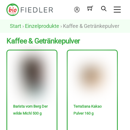
Skip
Me
to
Mein
content
Konto
Start
›
Einzelprodukte
› Kaffee & Getränkepulver
Kaffee & Getränkepulver
N
u
r
v
e
g
Barista vom Berg Der
TerraSana Kakao
a
wilde Michl 500 g
Pulver 160 g
n
e