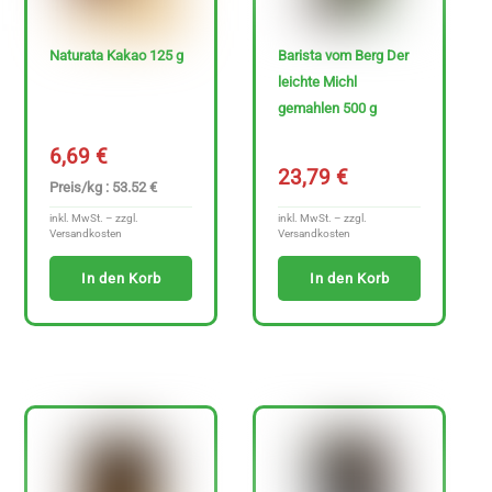
e
n
Naturata Kakao 125 g
Barista vom Berg Der
f
leichte Michl
r
gemahlen 500 g
e
6,69
€
i
23,79
€
Preis/kg : 53.52 €
e
inkl. MwSt. – zzgl.
inkl. MwSt. – zzgl.
A
Versandkosten
Versandkosten
r
In den Korb
In den Korb
t
i
k
e
l
a
n