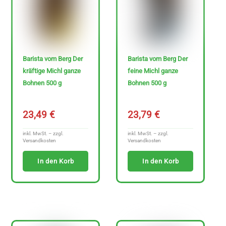
z
e
i
g
Barista vom Berg Der
Barista vom Berg Der
e
kräftige Michl ganze
feine Michl ganze
n
Bohnen 500 g
Bohnen 500 g
23,49
€
23,79
€
inkl. MwSt. – zzgl.
inkl. MwSt. – zzgl.
Versandkosten
Versandkosten
In den Korb
In den Korb