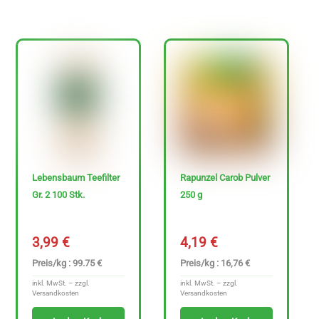
Sonderangebote
P
r
Lebensbaum Teefilter
Rapunzel Carob Pulver
e
Gr. 2 100 Stk.
250 g
i
s
3,99
€
4,19
€
Preis/kg : 99.75 €
Preis/kg : 16,76 €
inkl. MwSt. – zzgl.
inkl. MwSt. – zzgl.
Versandkosten
Versandkosten
0