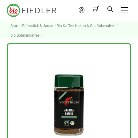
Skip
Me
to
Mein
content
Konto
Start
Frühstück & Jause
Bio Kaffee, Kakao & Getränkepulver
Bio Bohnenkaffee