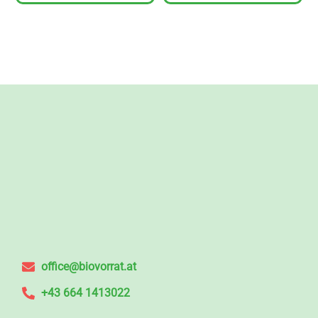
office@biovorrat.at
+43 664 1413022