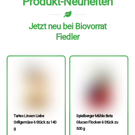
Produkt-Neuheiten
Jetzt neu bei Biovorrat
Fiedler
Tartex Linsen Liebe
Spielberger Mühle Beta
Grillgemüse 6 Stück zu 140
Glucan Flocken 6 Stück zu
g
500 g