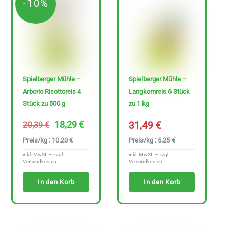
-10%
Spielberger Mühle –
Spielberger Mühle –
Arborio Risottoreis 4
Langkornreis 6 Stück
Stück zu 500 g
zu 1 kg
Ursprünglicher
Aktueller
18,29
€
31,49
€
20,39
€
Preis
Preis
Preis/kg : 10.20 €
Preis/kg : 5.25 €
war:
ist:
inkl. MwSt. – zzgl.
inkl. MwSt. – zzgl.
20,39 €
18,29 €.
Versandkosten
Versandkosten
In den Korb
In den Korb