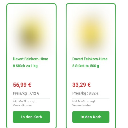
Sonderangebote
Davert Feinkorn-Hirse
Davert Feinkorn-Hirse
P
8 Stück zu 1 kg
8 Stück zu 500 g
r
e
56,99
€
33,29
€
i
Preis/kg : 7,12 €
Preis/kg : 8,32 €
s
inkl. MwSt. – zzgl.
inkl. MwSt. – zzgl.
Versandkosten
Versandkosten
In den Korb
In den Korb