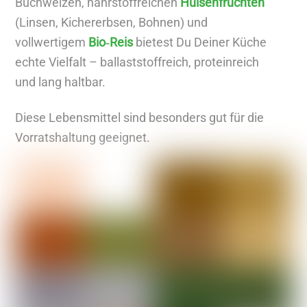
Buchweizen, nährstoffreichen
Hülsenfrüchten
e
(Linsen, Kichererbsen, Bohnen) und
A
vollwertigem
Bio‑Reis
bietest Du Deiner Küche
r
echte Vielfalt – ballaststoffreich, proteinreich
t
und lang haltbar.
i
k
Diese Lebensmittel sind besonders gut für die
e
Vorratshaltung geeignet.
l
a
n
z
e
i
g
e
n