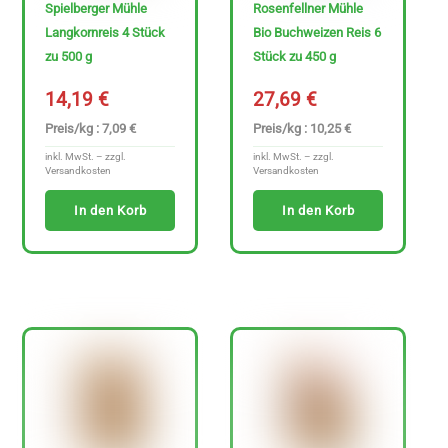
t
Spielberger Mühle
Rosenfellner Mühle
e
Langkornreis 4 Stück
Bio Buchweizen Reis 6
zu 500 g
Stück zu 450 g
n
f
14,19
€
27,69
€
r
Preis/kg : 7,09 €
Preis/kg : 10,25 €
e
inkl. MwSt. – zzgl.
inkl. MwSt. – zzgl.
Versandkosten
Versandkosten
i
e
In den Korb
In den Korb
A
r
t
i
k
e
l
a