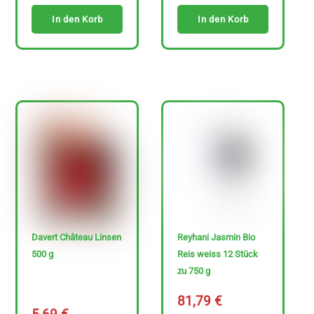
In den Korb
In den Korb
Davert Château Linsen
Reyhani Jasmin Bio
500 g
Reis weiss 12 Stück
zu 750 g
81,79
€