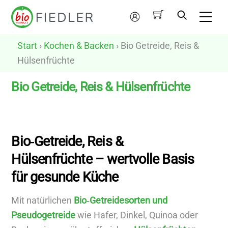
Skip
Me
to
Mein
content
Konto
Start
›
Kochen & Backen
› Bio Getreide, Reis &
Hülsenfrüchte
Bio Getreide, Reis & Hülsenfrüchte
N
u
Bio‑Getreide, Reis &
r
Hülsenfrüchte – wertvolle Basis
v
für gesunde Küche
e
g
Mit natürlichen
Bio‑Getreidesorten und
a
Pseudogetreide
wie Hafer, Dinkel, Quinoa oder
n