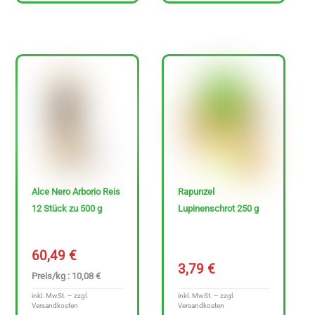
0
€
-
3
4
7
.
6
9
Alce Nero Arborio Reis
Rapunzel
12 Stück zu 500 g
Lupinenschrot 250 g
€
60,49
€
3,79
€
Preis/kg : 10,08 €
inkl. MwSt. – zzgl.
inkl. MwSt. – zzgl.
Versandkosten
Versandkosten