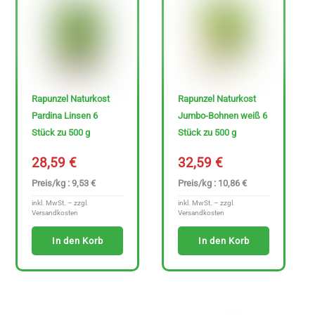
H
e
r
s
Rapunzel Naturkost
Rapunzel Naturkost
t
Pardina Linsen 6
Jumbo-Bohnen weiß 6
Stück zu 500 g
Stück zu 500 g
e
l
28,59
€
32,59
€
l
Preis/kg : 9,53 €
Preis/kg : 10,86 €
e
inkl. MwSt. – zzgl.
inkl. MwSt. – zzgl.
Versandkosten
Versandkosten
r
In den Korb
In den Korb