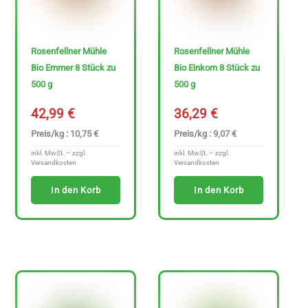
n
z
e
Rosenfellner Mühle
Rosenfellner Mühle
Bio Emmer 8 Stück zu
Bio Einkorn 8 Stück zu
i
500 g
500 g
g
e
42,99
€
36,29
€
n
Preis/kg : 10,75 €
Preis/kg : 9,07 €
inkl. MwSt. – zzgl.
inkl. MwSt. – zzgl.
Versandkosten
Versandkosten
In den Korb
In den Korb