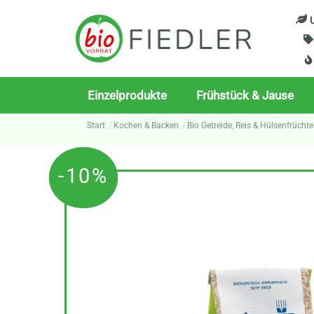
Skip
U
to
content
Einzelprodukte
Frühstück & Jause
Start
Kochen & Backen
Bio Getreide, Reis & Hülsenfrüchte
-10%
-10%