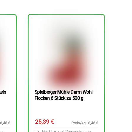
tein
Spielberger Mühle Darm Wohl
Flocken 6 Stück zu 500 g
25,39
€
 8,46 €
Preis/kg : 8,46 €
en
inkl. MwSt. – zzgl.
Versandkosten