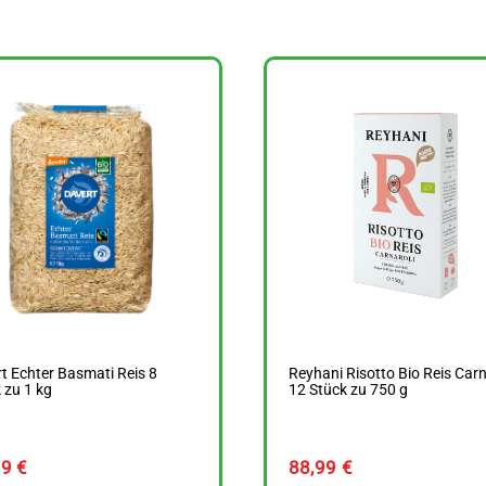
t Echter Basmati Reis 8
Reyhani Risotto Bio Reis Carn
 zu 1 kg
12 Stück zu 750 g
49
€
88,99
€