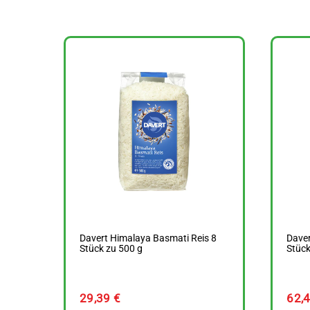
Davert Himalaya Basmati Reis 8
Daver
Stück zu 500 g
Stück
29,39
€
62,