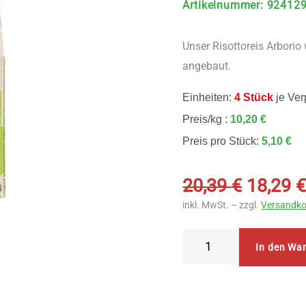
Artikelnummer
:
92412
Unser Risottoreis Arborio
angebaut.
Einheiten:
4 Stück
je Ver
Preis/kg :
10,20 €
Preis pro Stück:
5,10 €
Ursprü
20,39
€
18,29
Preis
inkl. MwSt. – zzgl.
Versandko
war:
20,39 €
Spielberger
In den Wa
Mühle
-
Arborio