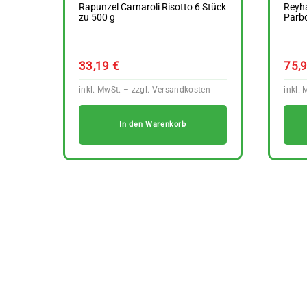
Rapunzel Carnaroli Risotto 6 Stück
Reyha
zu 500 g
Parbo
33,19
€
75,
In den Warenkorb