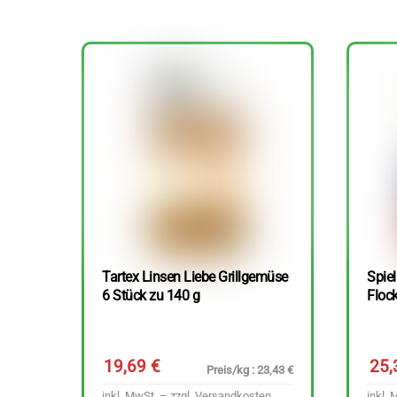
Tartex Linsen Liebe Grillgemüse
Spie
6 Stück zu 140 g
Floc
19,69
€
25
Preis/kg : 23,43 €
inkl. MwSt. – zzgl.
Versandkosten
inkl. 