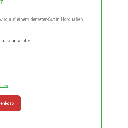
97
 wird auf einem demeter-Gut in Norditalien
packungseinheit
nglicher
Aktueller
€
Preis
sten
ist:
18,29 €.
renkorb