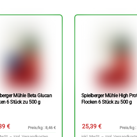
lberger Mühle Beta Glucan
Spielberger Mühle High Pro
ken 6 Stück zu 500 g
Flocken 6 Stück zu 500 g
,39
€
25,39
€
Preis/kg : 8,46 €
Preis/kg :
MwSt. – zzgl.
Versandkosten
inkl. MwSt. – zzgl.
Versandkost