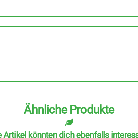
Risottoreis
4
Stück
zu
500
g
Menge
Ähnliche Produkte
 Artikel könnten dich ebenfalls interes