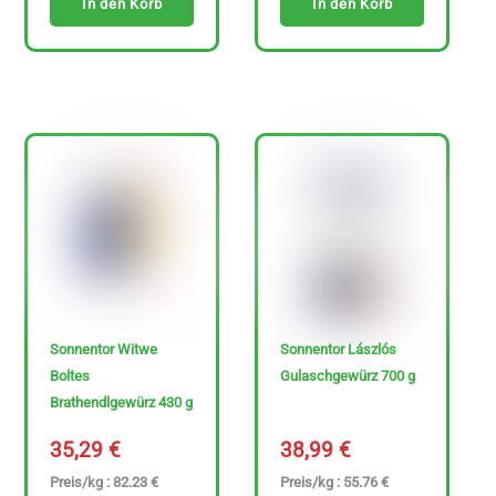
In den Korb
In den Korb
€
-
3
4
7
.
6
9
€
Sonnentor Witwe
Sonnentor Lászlós
Boltes
Gulaschgewürz 700 g
Brathendlgewürz 430 g
35,29
€
38,99
€
Preis/kg : 82.23 €
Preis/kg : 55.76 €