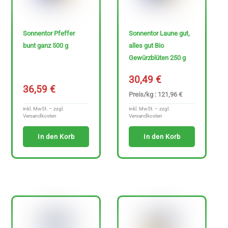
Sonnentor Pfeffer
Sonnentor Laune gut,
bunt ganz 500 g
alles gut Bio
Gewürzblüten 250 g
30,49
€
36,59
€
Preis/kg : 121,96 €
inkl. MwSt. – zzgl.
inkl. MwSt. – zzgl.
Versandkosten
Versandkosten
In den Korb
In den Korb