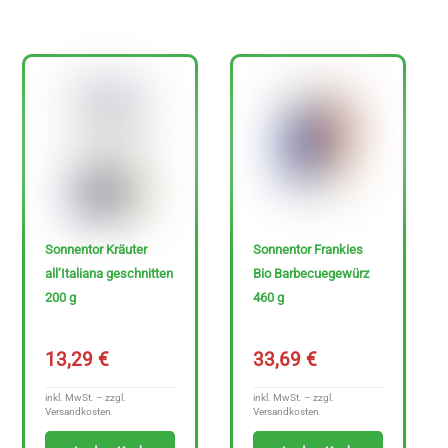
Sonderangebote
P
r
Sonnentor Kräuter
Sonnentor Frankies
e
all’Italiana geschnitten
Bio Barbecuegewürz
i
200 g
460 g
s
13,29
€
33,69
€
inkl. MwSt. – zzgl.
inkl. MwSt. – zzgl.
Versandkosten
Versandkosten
0