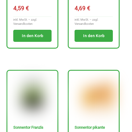
A
4,59
€
4,69
€
r
t
inkl. MwSt. – zzgl.
inkl. MwSt. – zzgl.
Versandkosten
Versandkosten
i
In den Korb
In den Korb
k
e
l
a
n
z
e
i
g
e
n
Sonnentor Franzls
Sonnentor pikante