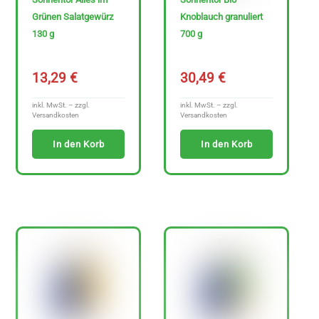
Grünen Salatgewürz
Knoblauch granuliert
130 g
700 g
13,29
€
30,49
€
inkl. MwSt. – zzgl.
inkl. MwSt. – zzgl.
Versandkosten
Versandkosten
In den Korb
In den Korb