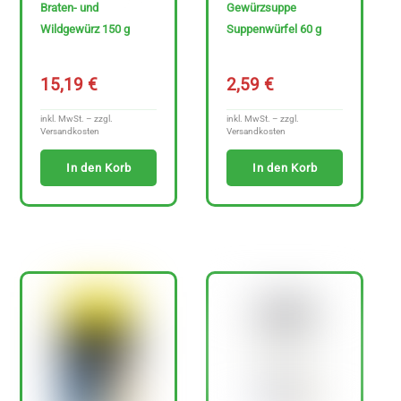
Braten- und
Gewürzsuppe
Wildgewürz 150 g
Suppenwürfel 60 g
Ja
15,19
€
2,59
€
Nein
inkl. MwSt. – zzgl.
inkl. MwSt. – zzgl.
Versandkosten
Versandkosten
In den Korb
In den Korb
N
u
r
g
l
u
t