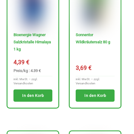
z
e
i
g
Bioenergie Wagner
Sonnentor
e
Salzkristalle Himalaya
Wildkräutersalz 80 g
n
1 kg
4,39
€
3,69
€
Preis/kg : 4.39 €
inkl. MwSt. – zzgl.
inkl. MwSt. – zzgl.
Versandkosten
Versandkosten
In den Korb
In den Korb