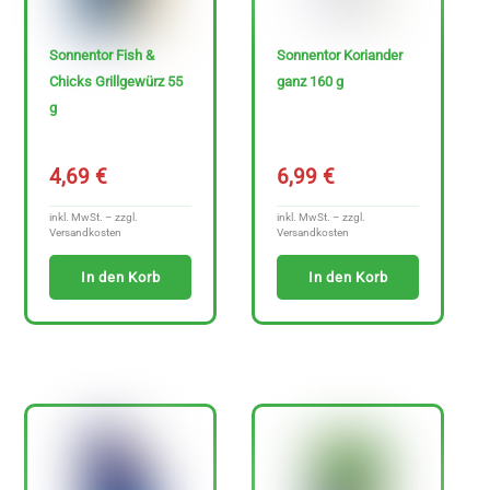
e
n
Sonnentor Fish &
Sonnentor Koriander
f
Chicks Grillgewürz 55
ganz 160 g
r
g
e
i
4,69
€
6,99
€
e
inkl. MwSt. – zzgl.
inkl. MwSt. – zzgl.
A
Versandkosten
Versandkosten
r
In den Korb
In den Korb
t
i
k
e
l
a
n