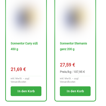
H
e
r
s
t
e
Sonnentor Curry süß
Sonnentor Sternanis
l
450 g
ganz 200 g
l
e
27,59
€
r
21,69
€
Preis/kg : 137,95 €
inkl. MwSt. – zzgl.
inkl. MwSt. – zzgl.
Versandkosten
Versandkosten
In den Korb
In den Korb