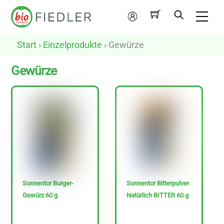
Skip
Me
to
Mein
content
Konto
Start
›
Einzelprodukte
› Gewürze
Gewürze
N
u
r
v
e
g
Sonnentor Burger-
Sonnentor Bitterpulver
a
Gewürz 60 g
Natürlich BITTER 60 g
n
e