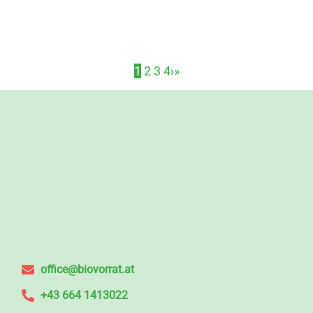
1
2
3
4
›
»
office@biovorrat.at
+43 664 1413022