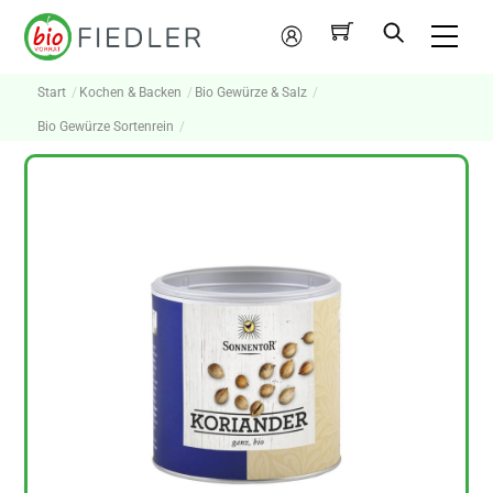
Skip
Me
to
Mein
content
Konto
Start
Kochen & Backen
Bio Gewürze & Salz
Bio Gewürze Sortenrein