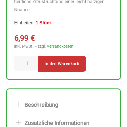
herrliche Zitrusfruchtund einer leicht harzigen
Nuance.
Einheiten:
1 Stück
6,99
€
inkl. MwSt. – zzgl.
Versandkosten
Sonnentor
In den Warenkorb
Koriander
ganz
160
g
Menge
Beschreibung
Zusätzliche Informationen