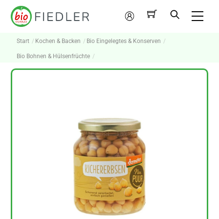
Skip
Me
to
Mein
content
Konto
Start
Kochen & Backen
Bio Eingelegtes & Konserven
Bio Bohnen & Hülsenfrüchte