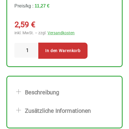
Preis/kg :
11,27 €
2,59
€
inkl. MwSt. – zzgl.
Versandkosten
Nur
In den Warenkorb
Puur
Kichererbsen
230
g
Menge
Beschreibung
Zusätzliche Informationen