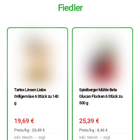
Fiedler
Tartex Linsen Liebe
Spielberger Mühle Beta
Grillgemüse 6 Stück zu 140
Glucan Flocken 6 Stück zu
g
500 g
19,69
€
25,39
€
Preis/kg : 23,43 €
Preis/kg : 8,46 €
inkl. MwSt. – zzgl.
inkl. MwSt. – zzgl.