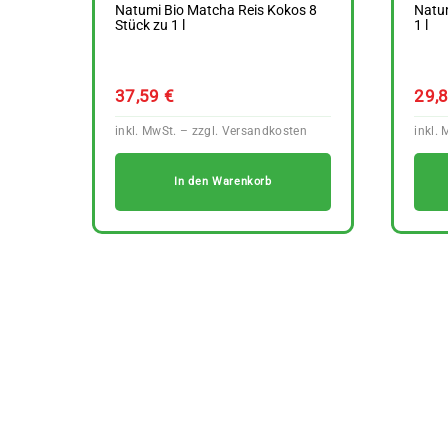
Natumi Bio Matcha Reis Kokos 8
Natu
Stück zu 1 l
1 l
37,59
€
29,
In den Warenkorb