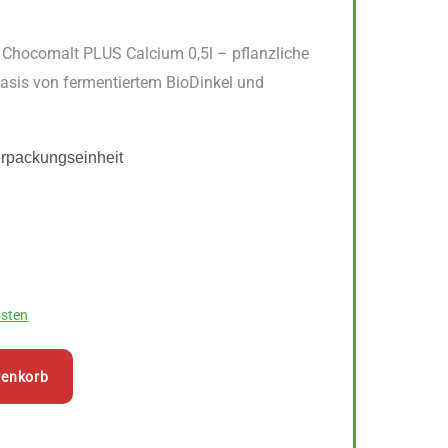
l Chocomalt PLUS Calcium 0,5l – pflanzliche
Basis von fermentiertem BioDinkel und
erpackungseinheit
sten
renkorb