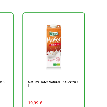
k 6
Natumi Hafer Natural 8 Stück zu 1
l
19,99
€