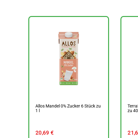
Allos Mandel 0% Zucker 6 Stück zu
Terra
1 l
zu 40
20,69
€
21,