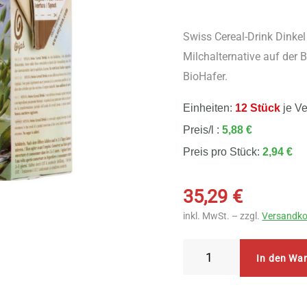
Swiss Cereal-Drink Dinke
Milchalternative auf der 
BioHafer.
Einheiten:
12 Stück
je V
Preis/l :
5,88 €
Preis pro Stück:
2,94 €
35,29
€
inkl. MwSt. – zzgl.
Versandko
Soyana
In den Wa
-
Swiss