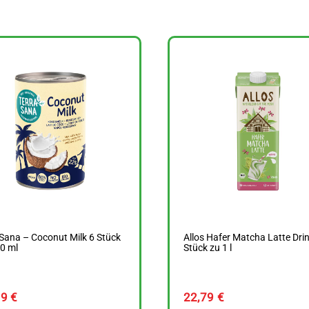
Sana – Coconut Milk 6 Stück
Allos Hafer Matcha Latte Drin
0 ml
Stück zu 1 l
69
€
22,79
€