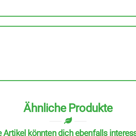
Cereal
Drink
Chocomalt
Dinkel
12
Stück
zu
500
ml
Menge
Ähnliche Produkte
 Artikel könnten dich ebenfalls interes