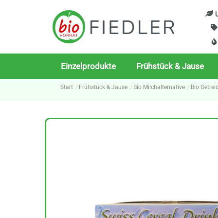
Skip
U
to
content
Einzelprodukte
Frühstück & Jause
Start
Frühstück & Jause
Bio Milchalternative
Bio Getrei