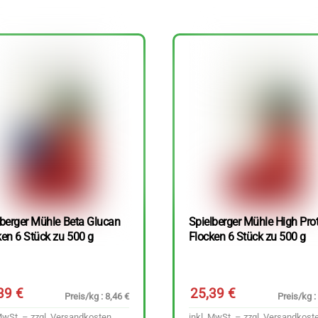
lberger Mühle Beta Glucan
Spielberger Mühle High Pro
ken 6 Stück zu 500 g
Flocken 6 Stück zu 500 g
,39
€
25,39
€
Preis/kg : 8,46 €
Preis/kg :
MwSt. – zzgl.
Versandkosten
inkl. MwSt. – zzgl.
Versandkost