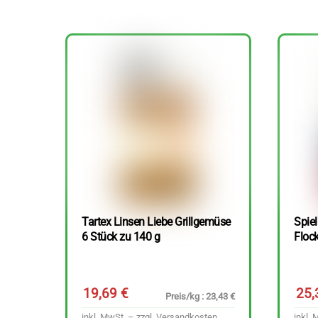
Tartex Linsen Liebe Grillgemüse
Spie
6 Stück zu 140 g
Floc
19,69
€
25
Preis/kg : 23,43 €
inkl. MwSt. – zzgl.
Versandkosten
inkl. 