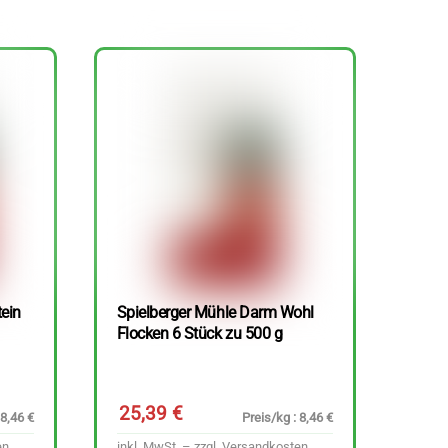
tein
Spielberger Mühle Darm Wohl
Flocken 6 Stück zu 500 g
25,39
€
 8,46 €
Preis/kg : 8,46 €
en
inkl. MwSt. – zzgl.
Versandkosten