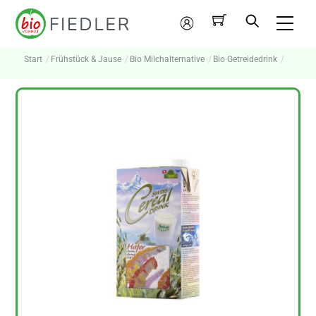
Skip
Me
to
Mein
content
Konto
Start
Frühstück & Jause
Bio Milchalternative
Bio Getreidedrink