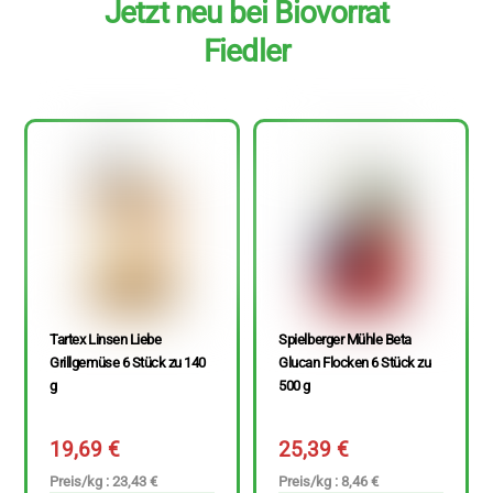
Jetzt neu bei Biovorrat
Fiedler
Tartex Linsen Liebe
Spielberger Mühle Beta
Grillgemüse 6 Stück zu 140
Glucan Flocken 6 Stück zu
g
500 g
19,69
€
25,39
€
Preis/kg : 23,43 €
Preis/kg : 8,46 €