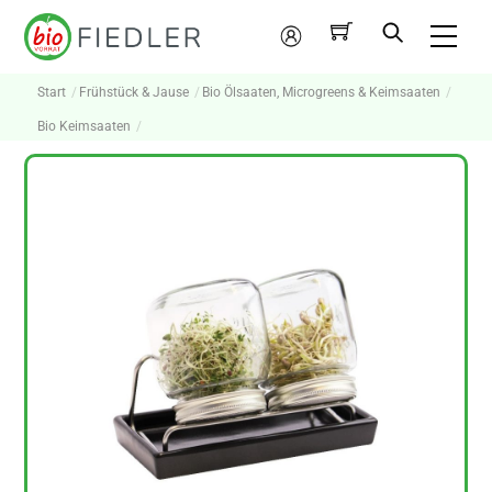
Skip
Me
to
Mein
content
Konto
Start
Frühstück & Jause
Bio Ölsaaten, Microgreens & Keimsaaten
Bio Keimsaaten