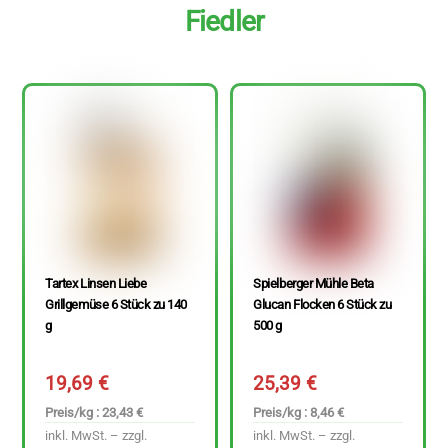
Fiedler
Tartex Linsen Liebe
Spielberger Mühle Beta
Grillgemüse 6 Stück zu 140
Glucan Flocken 6 Stück zu
g
500 g
19,69
€
25,39
€
Preis/kg : 23,43 €
Preis/kg : 8,46 €
inkl. MwSt. – zzgl.
inkl. MwSt. – zzgl.