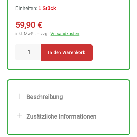
Einheiten:
1 Stück
59,90
€
inkl. MwSt. – zzgl.
Versandkosten
Eschenfelder
In den Warenkorb
Keimsystem
II.
Anthrazit
750
ml
Beschreibung
Glas
mit
Zusätzliche Informationen
Keramik-
Schale