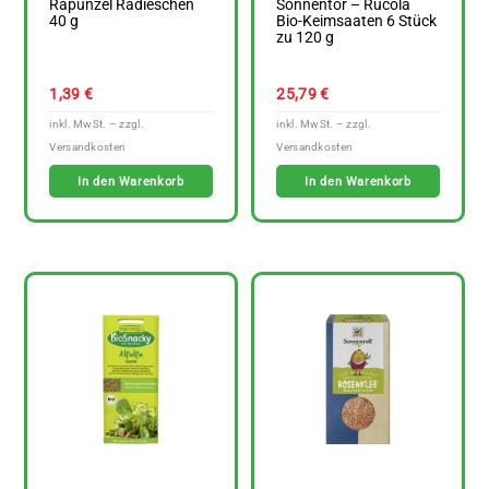
Rapunzel Radieschen
Sonnentor – Rucola
40 g
Bio-Keimsaaten 6 Stück
zu 120 g
1,39
€
25,79
€
In den Warenkorb
In den Warenkorb