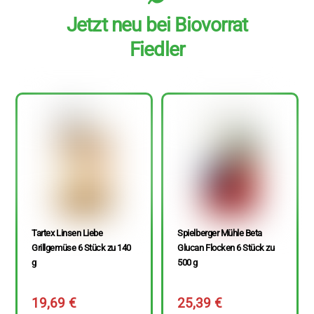
Jetzt neu bei Biovorrat
Fiedler
Tartex Linsen Liebe
Spielberger Mühle Beta
Grillgemüse 6 Stück zu 140
Glucan Flocken 6 Stück zu
g
500 g
19,69
€
25,39
€