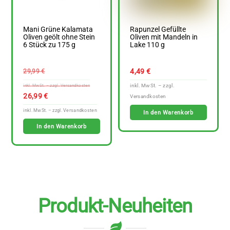
Mani Grüne Kalamata
Rapunzel Gefüllte
Oliven geölt ohne Stein
Oliven mit Mandeln in
6 Stück zu 175 g
Lake 110 g
Ursprünglicher
4,49
€
29,99
€
Preis
war:
Aktueller
26,99
€
29,99 €
Preis
In den Warenkorb
ist:
In den Warenkorb
26,99 €.
Produkt-Neuheiten