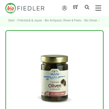
Skip
Me
to
Mein
content
Konto
Start
Frühstück & Jause
Bio Antipasti, Oliven & Pesto
Bio Oliven