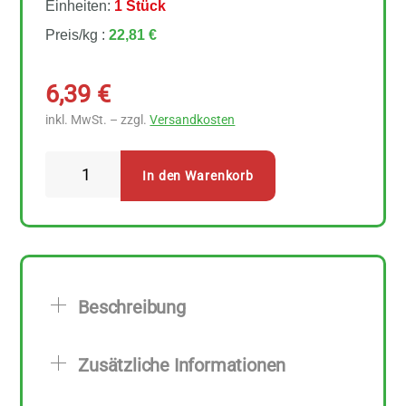
Einheiten:
1 Stück
Preis/kg :
22,81 €
6,39
€
inkl. MwSt. – zzgl.
Versandkosten
Mani
In den Warenkorb
Kalamata
Oliven
in
Olivenöl
mit
Beschreibung
Stein
280
Zusätzliche Informationen
g
Menge