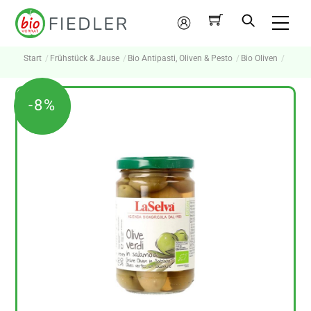
Skip
Me
to
Mein
content
Konto
Start
Frühstück & Jause
Bio Antipasti, Oliven & Pesto
Bio Oliven
-8%
-8%