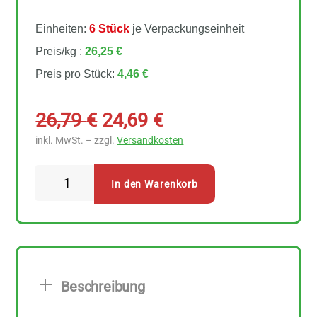
Einheiten:
6 Stück
je Verpackungseinheit
Preis/kg :
26,25 €
Preis pro Stück:
4,46 €
Ursprünglicher
Aktueller
26,79
€
24,69
€
Preis
Preis
inkl. MwSt. – zzgl.
Versandkosten
war:
ist:
26,79 €
24,69 €.
LaSelva
In den Warenkorb
Grüne
Oliven
in
Salzlake
mit
Beschreibung
Stein