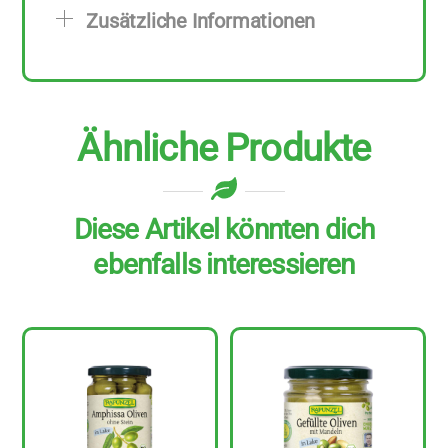
6
Zusätzliche Informationen
Stück
zu
310
g
Ähnliche Produkte
Menge
Diese Artikel könnten dich
ebenfalls interessieren