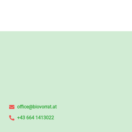
office@biovorrat.at
+43 664 1413022