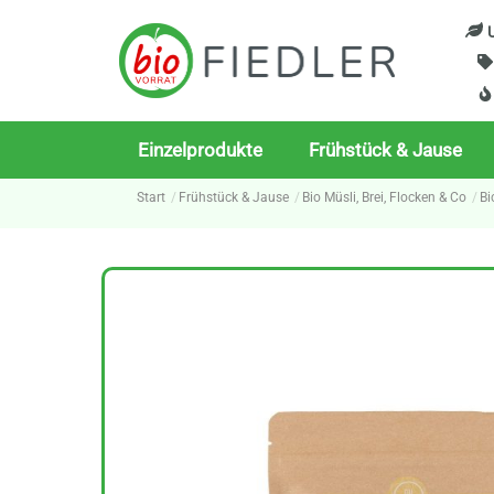
Skip
U
to
content
Einzelprodukte
Frühstück & Jause
Start
Frühstück & Jause
Bio Müsli, Brei, Flocken & Co
Bi