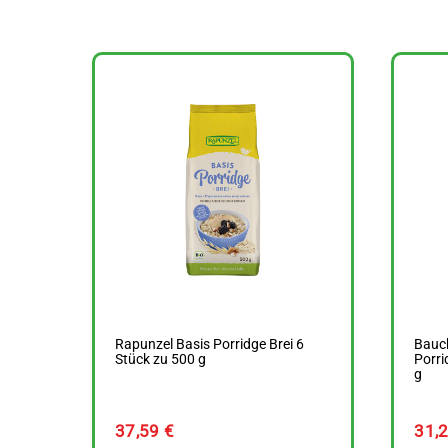
Rapunzel Basis Porridge Brei 6
Bauc
Stück zu 500 g
Porri
g
37,59
€
31,