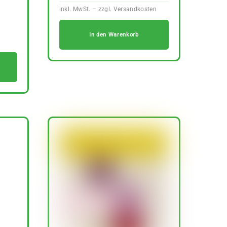
s
Aktueller
9 €
In den Warenkorb
Preis
ist:
26,89 €.