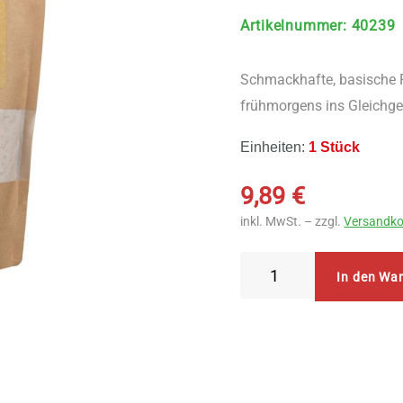
Artikelnummer
:
40239
Schmackhafte, basische 
frühmorgens ins Gleichg
Einheiten:
1 Stück
9,89
€
inkl. MwSt. – zzgl.
Versandko
NUEA
In den Wa
Gekeimtes
Bio
Porridge
450
g