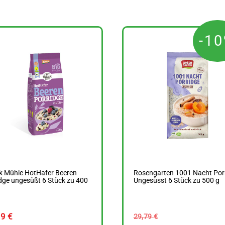
-1
k Mühle HotHafer Beeren
Rosengarten 1001 Nacht Por
dge ungesüßt 6 Stück zu 400
Ungesüsst 6 Stück zu 500 g
Ursp
29
€
29,79
€