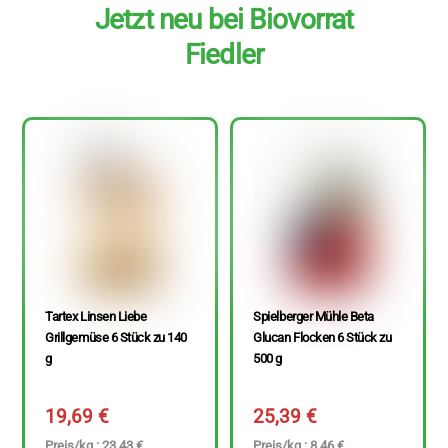
Jetzt neu bei Biovorrat
Fiedler
Tartex Linsen Liebe
Spielberger Mühle Beta
Grillgemüse 6 Stück zu 140
Glucan Flocken 6 Stück zu
g
500 g
19,69
€
25,39
€
Preis/kg : 23,43 €
Preis/kg : 8,46 €