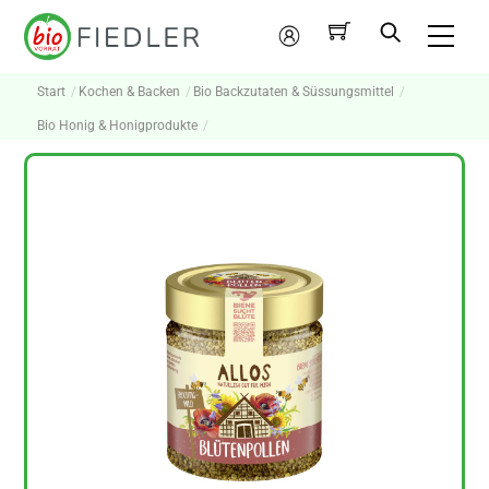
Skip
Me
to
Mein
content
Konto
Start
Kochen & Backen
Bio Backzutaten & Süssungsmittel
Bio Honig & Honigprodukte