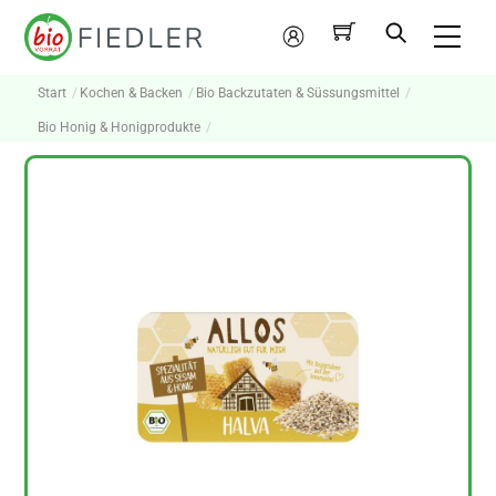
Skip
Me
to
Mein
content
Konto
Start
Kochen & Backen
Bio Backzutaten & Süssungsmittel
Bio Honig & Honigprodukte