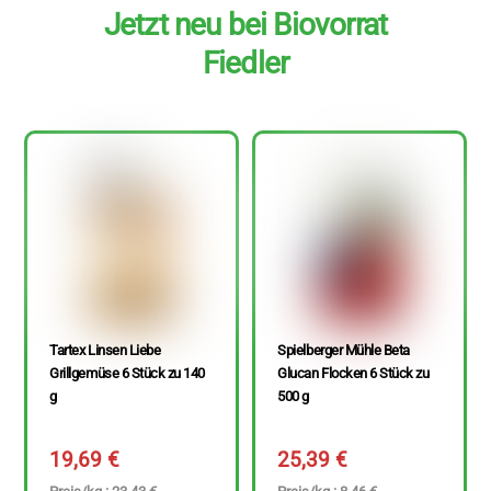
Jetzt neu bei Biovorrat
Fiedler
Tartex Linsen Liebe
Spielberger Mühle Beta
Grillgemüse 6 Stück zu 140
Glucan Flocken 6 Stück zu
g
500 g
19,69
€
25,39
€