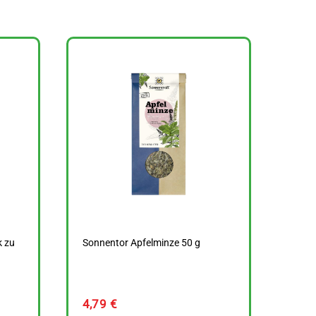
k zu
Sonnentor Apfelminze 50 g
4,79
€