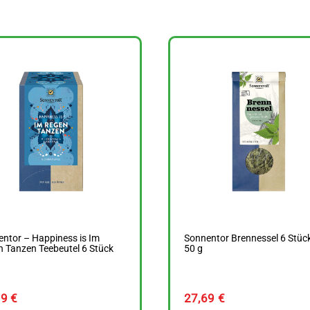
ntor – Happiness is Im
Sonnentor Brennessel 6 Stüc
 Tanzen Teebeutel 6 Stück
50 g
69
€
27,69
€