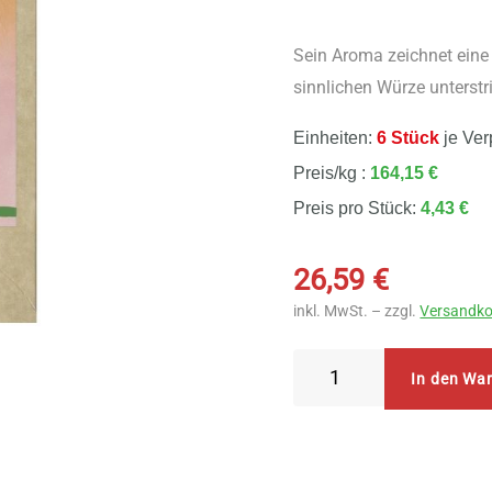
Sein Aroma zeichnet eine
sinnlichen Würze unterstr
Einheiten:
6 Stück
je Ver
Preis/kg :
164,15 €
Preis pro Stück:
4,43 €
26,59
€
inkl. MwSt. – zzgl.
Versandko
Sonnentor
In den Wa
-
Alles
Liebe
Teebeutel