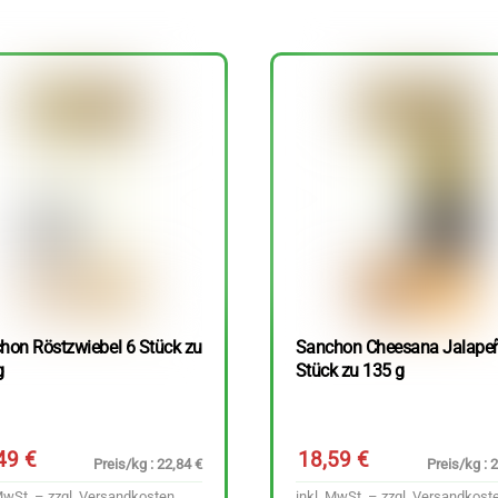
hon Röstzwiebel 6 Stück zu
Sanchon Cheesana Jalape
g
Stück zu 135 g
,49
€
18,59
€
Preis/kg : 22,84 €
Preis/kg : 
MwSt. – zzgl.
Versandkosten
inkl. MwSt. – zzgl.
Versandkost