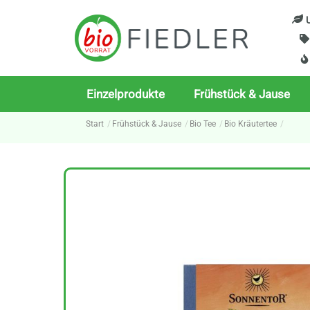
Skip
U
to
content
Einzelprodukte
Frühstück & Jause
Start
Frühstück & Jause
Bio Tee
Bio Kräutertee