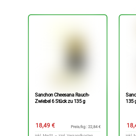
Sanchon Cheesana Rauch-
Sanc
Zwiebel 6 Stück zu 135 g
135 
18,49
€
18
Preis/kg : 22,84 €
inkl. MwSt. – zzgl.
Versandkosten
inkl. 