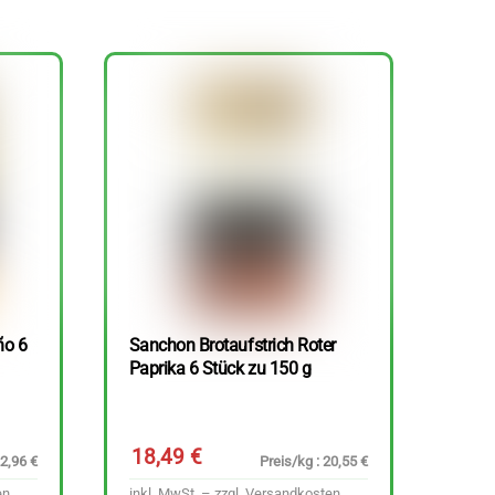
ño 6
Sanchon Brotaufstrich Roter
Paprika 6 Stück zu 150 g
18,49
€
22,96 €
Preis/kg : 20,55 €
en
inkl. MwSt. – zzgl.
Versandkosten