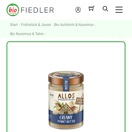
Skip
Me
to
Mein
content
Konto
Start
Frühstück & Jause
Bio Aufstrich & Nussmus
Bio Nussmus & Tahin