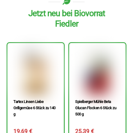
Jetzt neu bei Biovorrat
Fiedler
Tartex Linsen Liebe
Spielberger Mühle Beta
Grillgemüse 6 Stück zu 140
Glucan Flocken 6 Stück zu
g
500 g
19,69
€
25,39
€