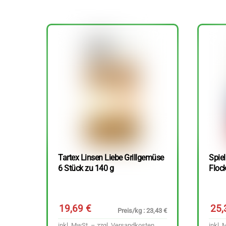
Tartex Linsen Liebe Grillgemüse
Spie
6 Stück zu 140 g
Floc
19,69
€
25
Preis/kg : 23,43 €
inkl. MwSt. – zzgl.
Versandkosten
inkl. 