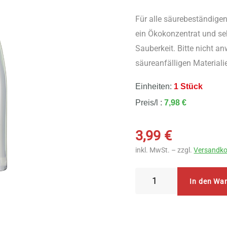
Für alle säurebeständige
ein Ökokonzentrat und seh
Sauberkeit. Bitte nicht a
säureanfälligen Materiali
Einheiten:
1 Stück
Preis/l :
7,98 €
3,99
€
inkl. MwSt. – zzgl.
Versandko
AlmaWin
In den Wa
Badreiniger
500
ml