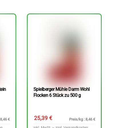
tein
Spielberger Mühle Darm Wohl
Flocken 6 Stück zu 500 g
25,39
€
 8,46 €
Preis/kg : 8,46 €
en
inkl. MwSt. – zzgl.
Versandkosten