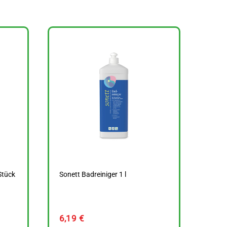
Stück
Sonett Badreiniger 1 l
6,19
€