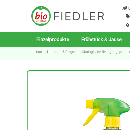
Skip
U
to
content
Einzelprodukte
Frühstück & Jause
Start
Haushalt & Drogerie
Ökologische Reinigungsproduk