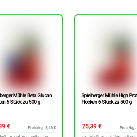
lberger Mühle Beta Glucan
Spielberger Mühle High Pro
ken 6 Stück zu 500 g
Flocken 6 Stück zu 500 g
,39
€
25,39
€
Preis/kg : 8,46 €
Preis/kg :
MwSt. – zzgl.
Versandkosten
inkl. MwSt. – zzgl.
Versandkost