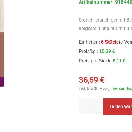
Artikelnummer
:
91844
Crunch, crunchiger mit Be
hergestellt und nur mit 
Einheiten:
6 Stück
je Ver
Preis/kg :
15,29 €
Preis pro Stück:
6,11 €
36,69
€
inkl. MwSt. – zzgl.
Versandko
Allos
In den Wa
Amaranth
Crunchy
Beere