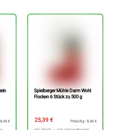
tein
Spielberger Mühle Darm Wohl
Flocken 6 Stück zu 500 g
25,39
€
 8,46 €
Preis/kg : 8,46 €
en
inkl. MwSt. – zzgl.
Versandkosten