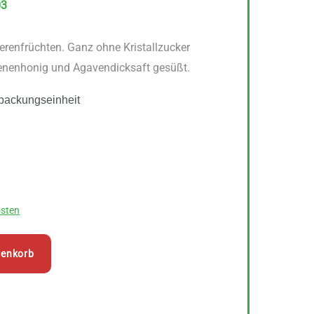
03
erenfrüchten. Ganz ohne Kristallzucker
Bienenhonig und Agavendicksaft gesüßt.
packungseinheit
sten
renkorb