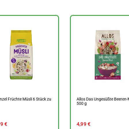
zel Früchte Müsli 6 Stück zu
Allos Das Ungesüßte Beeren-
g
500 g
49
€
4,99
€