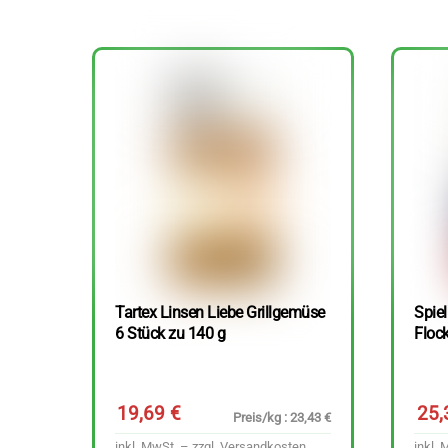
Tartex Linsen Liebe Grillgemüse
Spie
6 Stück zu 140 g
Floc
19,69
€
25
Preis/kg : 23,43 €
inkl. MwSt. – zzgl.
Versandkosten
inkl. 