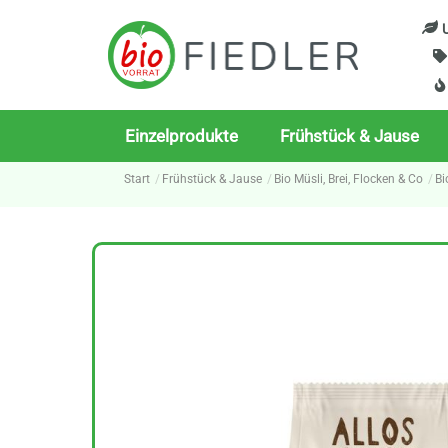
Skip
U
to
content
Einzelprodukte
Frühstück & Jause
Start
Frühstück & Jause
Bio Müsli, Brei, Flocken & Co
Bi