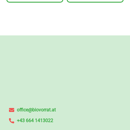
office@biovorrat.at
+43 664 1413022