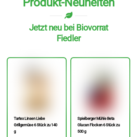
Produkt-Neuheiten
Jetzt neu bei Biovorrat
Fiedler
Tartex Linsen Liebe
Spielberger Mühle Beta
Grillgemüse 6 Stück zu 140
Glucan Flocken 6 Stück zu
g
500 g