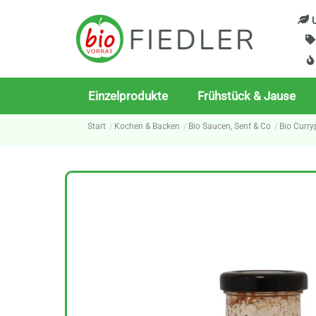
Skip
U
to
content
Einzelprodukte
Frühstück & Jause
Start
Kochen & Backen
Bio Saucen, Senf & Co
Bio Curry