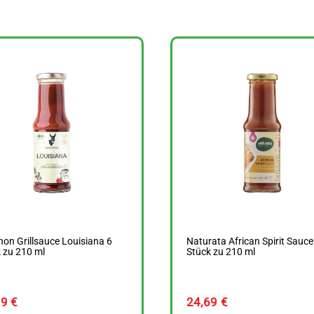
on Grillsauce Louisiana 6
Naturata African Spirit Sauce
 zu 210 ml
Stück zu 210 ml
49
€
24,69
€