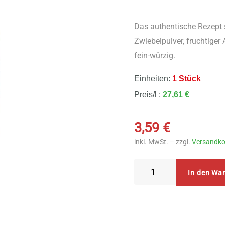
Das authentische Rezept 
Zwiebelpulver, fruchtiger
fein-würzig.
Einheiten:
1 Stück
Preis/l :
27,61 €
3,59
€
inkl. MwSt. – zzgl.
Versandko
Arche
In den Wa
Sweet
&
Sour
Sauce