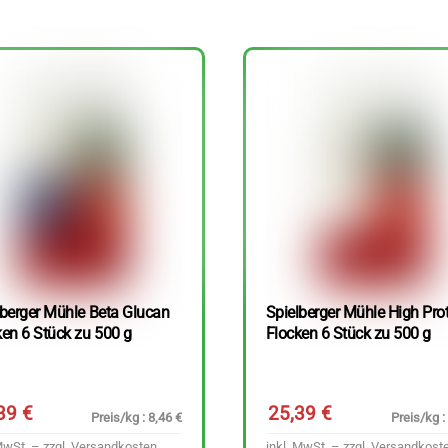
lberger Mühle Beta Glucan
Spielberger Mühle High Pro
ken 6 Stück zu 500 g
Flocken 6 Stück zu 500 g
,39
€
25,39
€
Preis/kg : 8,46 €
Preis/kg :
MwSt. – zzgl.
Versandkosten
inkl. MwSt. – zzgl.
Versandkost