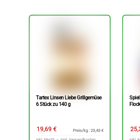
Tartex Linsen Liebe Grillgemüse
Spie
6 Stück zu 140 g
Floc
19,69
€
25
Preis/kg : 23,43 €
inkl. MwSt. – zzgl.
Versandkosten
inkl. 