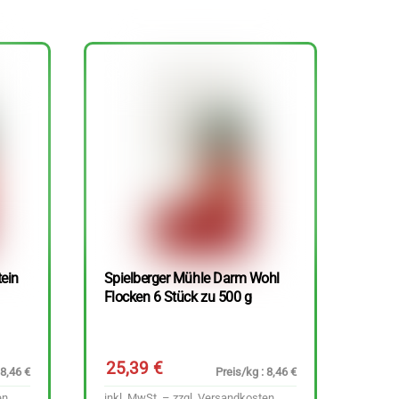
tein
Spielberger Mühle Darm Wohl
Flocken 6 Stück zu 500 g
25,39
€
 8,46 €
Preis/kg : 8,46 €
en
inkl. MwSt. – zzgl.
Versandkosten