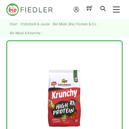
Skip
Me
to
Mein
content
Konto
Start
Frühstück & Jause
Bio Müsli, Brei, Flocken & Co
Bio Müsli & Krunchy