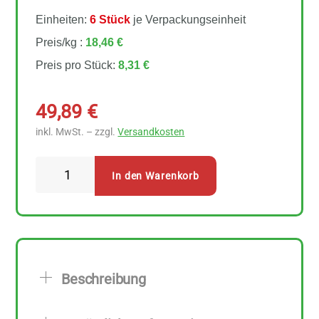
Einheiten:
6 Stück
je Verpackungseinheit
Preis/kg :
18,46 €
Preis pro Stück:
8,31 €
49,89
€
inkl. MwSt. – zzgl.
Versandkosten
Barnhouse
In den Warenkorb
Naturprodukte
Krunchy
High
Protein
6
Beschreibung
Stück
zu