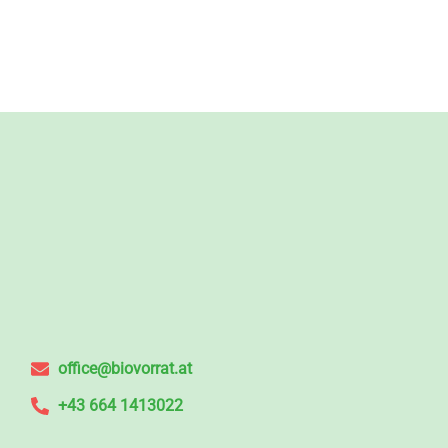
office@biovorrat.at
+43 664 1413022