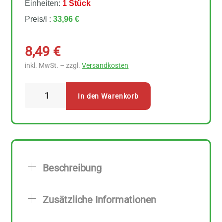
Einheiten:
1 Stück
Preis/l :
33,96 €
8,49
€
inkl. MwSt. – zzgl.
Versandkosten
Lavera
In den Warenkorb
Basis
Sensitiv
Body
Milk
Reichhaltig
Beschreibung
250
ml
Zusätzliche Informationen
Menge