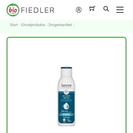
Skip
Me
to
Mein
content
Konto
Start
Einzelprodukte
Drogerieartikel