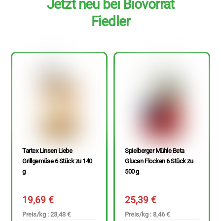
Jetzt neu bei Biovorrat
Fiedler
Tartex Linsen Liebe
Spielberger Mühle Beta
Grillgemüse 6 Stück zu 140
Glucan Flocken 6 Stück zu
g
500 g
19,69
€
25,39
€
Preis/kg : 23,43 €
Preis/kg : 8,46 €