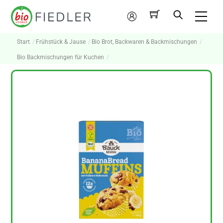
Skip
Me
to
Mein
content
Konto
Start
Frühstück & Jause
Bio Brot, Backwaren & Backmischungen
Bio Backmischungen für Kuchen