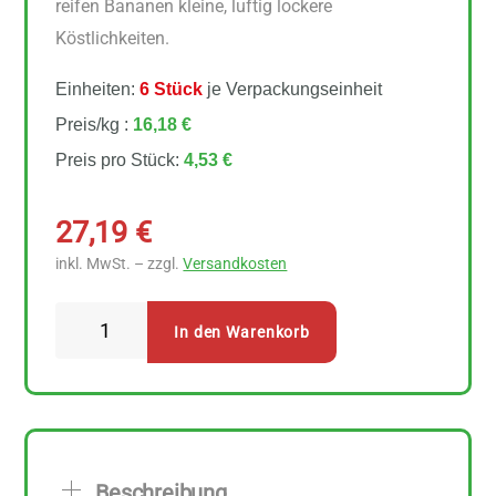
reifen Bananen kleine, luftig lockere
Köstlichkeiten.
Einheiten:
6 Stück
je Verpackungseinheit
Preis/kg :
16,18 €
Preis pro Stück:
4,53 €
27,19
€
inkl. MwSt. – zzgl.
Versandkosten
Bauck
In den Warenkorb
Mühle
Banana
Bread
Muffins
6
Beschreibung